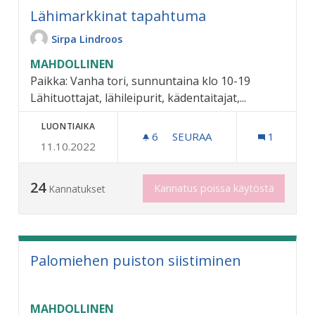
Lähimarkkinat tapahtuma
Sirpa Lindroos
MAHDOLLINEN
Paikka: Vanha tori, sunnuntaina klo 10-19
Lähituottajat, lähileipurit, kädentaitajat,...
LUONTIAIKA
6
6 SEURAAJAA
SEURAA
1
11.10.2022
LÄHIMARKKINAT TAPAHT
24
Kannatus poissa käytöstä
Kannatukset
Palomiehen puiston siistiminen
MAHDOLLINEN