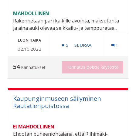
MAHDOLLINEN
Rakennetaan pari kaikille avointa, maksutonta
ja aina auki olevaa seikkailu- ja temppurataa...
LUONTIAIKA
5
5 SEURAAJAA
SEURAA
1
02.10.2022
SEIKKAILURATOJA PUISTO
54
Kannatus poissa käytöstä
Kannatukset
Kaupunginmuseon säilyminen
Rautatienpuistossa
EI MAHDOLLINEN
Ehdotan puheenjohtajana, että Riihimäki-