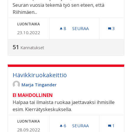
Seuran vuosia tekemä työ sen eteen, että
Riihimäen...
LUONTIAIKA
8
8 SEURAAJAA
SEURAA
3
23.10.2022
KAUPUNGINMUSEON SÄILY
51
Kannatukset
Hävikkiruokakeittiö
Marja Tingander
EI MAHDOLLINEN
Halpaa tai ilmaista ruokaa jaettavaksi ihmisille
esim. Kierrätyskeskuksella.
LUONTIAIKA
6
6 SEURAAJAA
SEURAA
1
28.09.2022
HÄVIKKIRUOKAKEITTIÖ