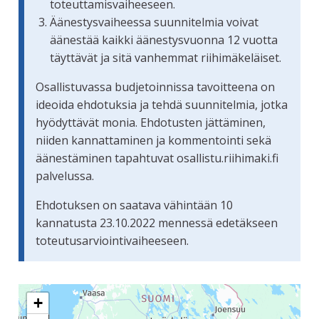
toteuttamisvaiheeseen.
Äänestysvaiheessa suunnitelmia voivat
äänestää kaikki äänestysvuonna 12 vuotta
täyttävät ja sitä vanhemmat riihimäkeläiset.
Osallistuvassa budjetoinnissa tavoitteena on
ideoida ehdotuksia ja tehdä suunnitelmia, jotka
hyödyttävät monia. Ehdotusten jättäminen,
niiden kannattaminen ja kommentointi sekä
äänestäminen tapahtuvat osallistu.riihimaki.fi
palvelussa.
Ehdotuksen on saatava vähintään 10
kannatusta 23.10.2022 mennessä edetäkseen
toteutusarviointivaiheeseen.
Seuraavassa elementissä on kartta, joka esittää tämän siv
+