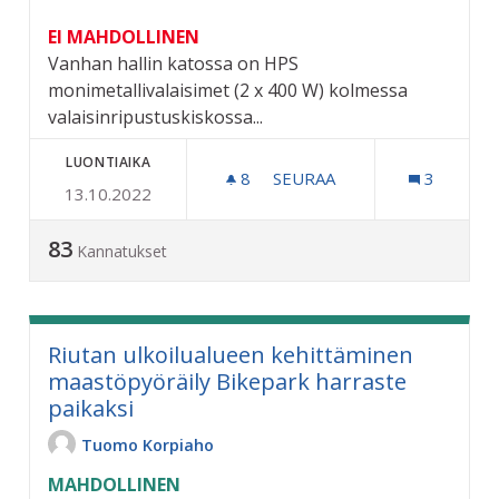
EI MAHDOLLINEN
Vanhan hallin katossa on HPS
monimetallivalaisimet (2 x 400 W) kolmessa
valaisinripustuskiskossa...
LUONTIAIKA
8
8 SEURAAJAA
SEURAA
3
13.10.2022
KESTÄVÄN KEHITYKSEN VAL
83
Kannatukset
Riutan ulkoilualueen kehittäminen
maastöpyöräily Bikepark harraste
paikaksi
Tuomo Korpiaho
MAHDOLLINEN