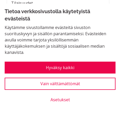
Tilaisuudet...
Tietoa verkkosivustolla käytetyistä
LUONTIAIKA
5
5 SEURAAJAA
SEURAA
2
evästeistä
10.10.2022
RAKAS RIKSU -YHTEISLAU
Käytämme sivustollamme evästeitä sivuston
suorituskyvyn ja sisällön parantamiseksi. Evästeiden
23
Kannatus poissa käytöstä
Kannatukset
avulla voimme tarjota yksilöllisemmän
käyttäjäkokemuksen ja sisältöjä sosiaalisen median
kanavista.
Reunakivet mataliksi suojateiden
Hyväksy kaikki
kohdalta ja valaistuja
suojatiemerkkejä
Vain välttämättömät
Asukkaiden ehdotukset
MAHDOLLINEN
Reunakivet ovat korkeita monien suojateiden
Asetukset
kohdalta, mikä hankaloittaa liikkumista...