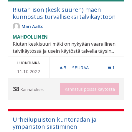
Riutan ison (keskisuuren) mäen
kunnostus turvalliseksi talvikäyttöön
Mari Aalto
MAHDOLLINEN
Riutan keskisuuri mäki on nykyään vaarallinen
talvikäytössä ja usein käytöstä talvella täysin...
LUONTIAIKA
5
5 SEURAAJAA
SEURAA
1
11.10.2022
RIUTAN ISON (KESKISUUR
38
Kannatus poissa käytöstä
Kannatukset
Urheilupuiston kuntoradan ja
ympäristön siistiminen