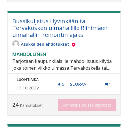
Bussikuljetus Hyvinkään tai
Tervakosken uimahallille Riihimäen
uimahallin remontin ajaksi
Asukkaiden ehdotukset
MAHDOLLINEN
Tarjotaan kaupunkilaisille mahdollisuus käydä
joka toinen viikko uimassa Tervakoskella tai...
LUONTIAIKA
5
5 SEURAAJAA
SEURAA
1
13.10.2022
BUSSIKULJETUS HYVINKÄÄ
24
Kannatus poissa käytöstä
Kannatukset