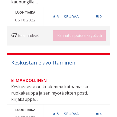
kaupungilla,...
LUONTIAIKA
6
6 SEURAAJAA
SEURAA
2
06.10.2022
LAPSIPERHEIDEN OLOHUON
67
Kannatus poissa käytöstä
Kannatukset
Keskustan elävöittäminen
EI MAHDOLLINEN
Keskustasta on kuulemma katoamassa
ruokakauppa ja sen myötä sitten posti,
kirjakauppa,...
LUONTIAIKA
5
5 SEURAAJAA
SEURAA
4