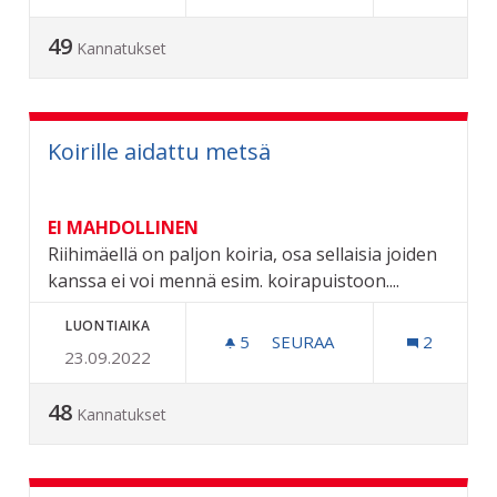
49
Kannatukset
Koirille aidattu metsä
EI MAHDOLLINEN
Riihimäellä on paljon koiria, osa sellaisia joiden
kanssa ei voi mennä esim. koirapuistoon....
LUONTIAIKA
5
5 SEURAAJAA
SEURAA
2
23.09.2022
KOIRILLE AIDATTU METSÄ
48
Kannatukset