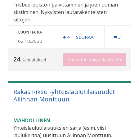
Frisbee-puiston päivittäminen ja joen uoman
siistiminen. Nykyisten lautarakenteisten
siltojen...
LUONTIAIKA
4
4 SEURAAJAA
SEURAA
3
02.10.2022
PALOMIEHEN PUISTON SII
24
Kannatus poissa käytöstä
Kannatukset
Rakas Riksu -yhteislaulutilaisuudet
Allinnan Monttuun
MAHDOLLINEN
Yhteislaulutilaisuuksien sarja (esim. viisi
laulukertaa) uusittuun Allinnan Monttuun.