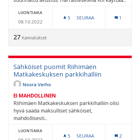
suunnattu avustus. Harrasteseteliä voi käyttää...
LUONTIAIKA
5
5 SEURAAJAA
SEURAA
1
08.10.2022
HARRASTESETELI ALLE 29-
27
Kannatukset
Sähköiset puomit Riihimäen
Matkakeskuksen parkkihalliin
Noora Verho
EI MAHDOLLINEN
Riihimäen Matkakeskuksen parkkihalliin olisi
hyvä saada maksulliset sähköiset,
mahdollisesti...
LUONTIAIKA
5
5 SEURAAJAA
SEURAA
2
06.10.2022