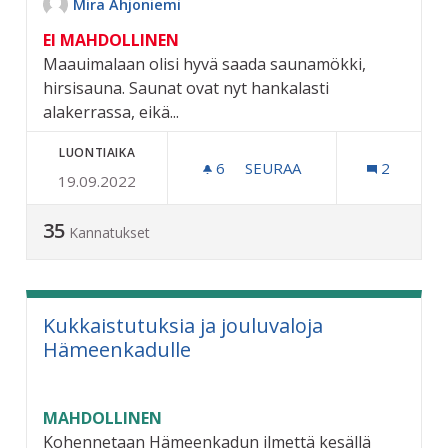
Mira Ahjoniemi
EI MAHDOLLINEN
Maauimalaan olisi hyvä saada saunamökki,
hirsisauna. Saunat ovat nyt hankalasti
alakerrassa, eikä...
LUONTIAIKA
6
6 SEURAAJAA
SEURAA
2
19.09.2022
HIRSISAUNA UIMALAAN
35
Kannatukset
Kukkaistutuksia ja jouluvaloja
Hämeenkadulle
MAHDOLLINEN
Kohennetaan Hämeenkadun ilmettä kesällä