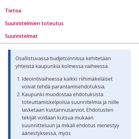
Tietoa
Suunnitelmien toteutus
Suunnitelmat
Osallistuvassa budjetoinnissa kehitetään
yhteistä kaupunkia kolmessa vaiheessa.
Ideointivaiheessa kaikki riihimäkeläiset
voivat tehdä parantamisehdotuksia.
Kaupunki muodostaa ehdotuksista
toteuttamiskelpoisia suunnitelmia ja niille
lasketaan kustannusarviot. Ehdotusten
tekijät voidaan kutsua mukaan
suunnitteluun ja mikäli ehdotus menestyy
äänestyksessä, myös