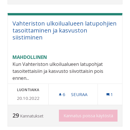
Vahteriston ulkoilualueen latupohjien
tasoittaminen ja kasvuston
siistiminen
MAHDOLLINEN
Kun Vahteriston ulkoilualueen latupohjat
tasoitettaisiin ja kasvusto siivottaisin pois
ennen...
LUONTIAIKA
6
6 SEURAAJAA
SEURAA
1
20.10.2022
VAHTERISTON ULKOILUALU
29
Kannatus poissa käytöstä
Kannatukset