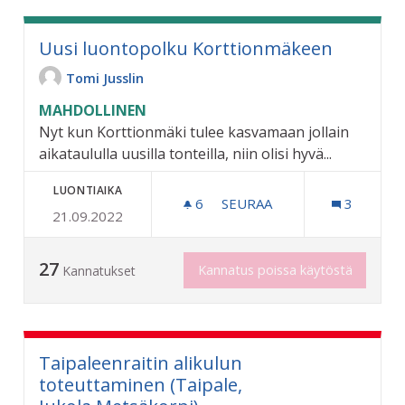
Uusi luontopolku Korttionmäkeen
Tomi Jusslin
MAHDOLLINEN
Nyt kun Korttionmäki tulee kasvamaan jollain
aikataululla uusilla tonteilla, niin olisi hyvä...
LUONTIAIKA
6
6 SEURAAJAA
SEURAA
3
21.09.2022
UUSI LUONTOPOLKU KOR
27
Kannatus poissa käytöstä
Kannatukset
Taipaleenraitin alikulun
toteuttaminen (Taipale,