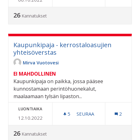
SÄHKÖISET PUOMIT RIIHI
26
Kannatukset
Kaupunkipaja - kerrostaloasujien
yhteisöverstas
Mirva Vuotovesi
EI MAHDOLLINEN
Kaupunkipaja on paikka, jossa pääsee
kunnostamaan perintöhuonekalut,
maalaamaan tylsän lipaston...
LUONTIAIKA
5
5 SEURAAJAA
SEURAA
2
12.10.2022
KAUPUNKIPAJA - KERROST
26
Kannatukset