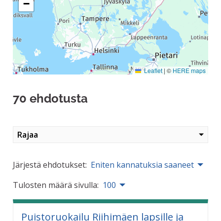
−
Leaflet
|
©
HERE maps
70 ehdotusta
Rajaa
Järjestä ehdotukset:
Eniten kannatuksia saaneet
Tulosten määrä sivulla:
100
Puistoruokailu Riihimäen lapsille ja