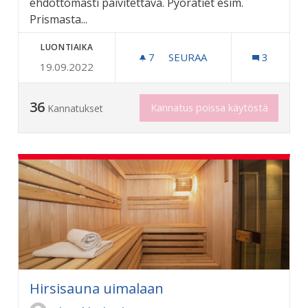
ehdottomasti päivitettävä. Pyörätiet esim.
Prismasta...
LUONTIAIKA
7
7 SEURAAJAA
SEURAA
3
19.09.2022
PYÖRÄTEIDEN KORJAUKSE
36
Kannatus poissa käytöstä
Kannatukset
Hirsisauna uimalaan