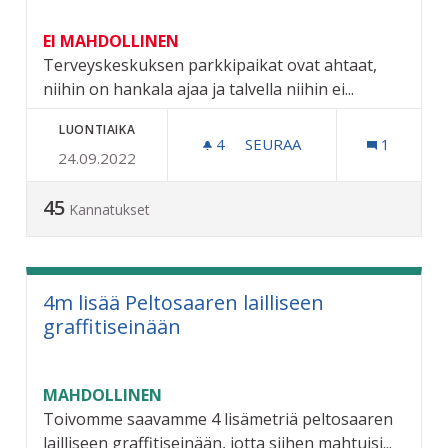
EI MAHDOLLINEN
Terveyskeskuksen parkkipaikat ovat ahtaat,
niihin on hankala ajaa ja talvella niihin ei...
LUONTIAIKA
4
4 SEURAAJAA
SEURAA
1
24.09.2022
TERVEYSKESKUKSEN (NEU
45
Kannatukset
4m lisää Peltosaaren lailliseen
graffitiseinään
MAHDOLLINEN
Toivomme saavamme 4 lisämetriä peltosaaren
lailliseen graffitiseinään, jotta siihen mahtuisi...