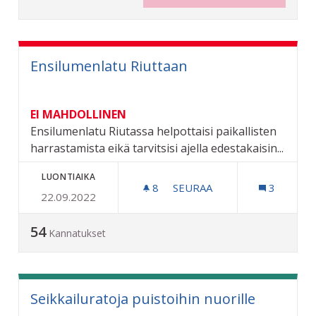
Ensilumenlatu Riuttaan
EI MAHDOLLINEN
Ensilumenlatu Riutassa helpottaisi paikallisten
harrastamista eikä tarvitsisi ajella edestakaisin...
LUONTIAIKA
8
8 SEURAAJAA
SEURAA
3
22.09.2022
ENSILUMENLATU RIUTTAA
54
Kannatukset
Seikkailuratoja puistoihin nuorille