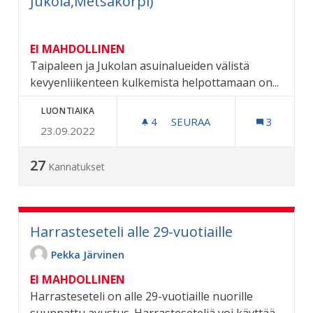
Jukola,Metsäkorpi)
EI MAHDOLLINEN
Taipaleen ja Jukolan asuinalueiden välistä
kevyenliikenteen kulkemista helpottamaan on...
LUONTIAIKA
4
4 SEURAAJAA
SEURAA
3
23.09.2022
TAIPALEENRAITIN ALIKUL
27
Kannatukset
Harrasteseteli alle 29-vuotiaille
Pekka Järvinen
EI MAHDOLLINEN
Harrasteseteli on alle 29-vuotiaille nuorille