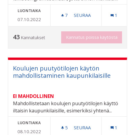
LUONTIAIKA
7
7 SEURAAJAA
SEURAA
1
07.10.2022
4M LISÄÄ PELTOSAAREN LA
43
Kannatus poissa käytöstä
Kannatukset
Koulujen puutyötilojen käytön
mahdollistaminen kaupunkilaisille
EI MAHDOLLINEN
Mahdollistetaan koulujen puutyötilojen käyttö
iltaisin kaupunkilaisille, esimerkiksi yhtenä...
LUONTIAIKA
5
5 SEURAAJAA
SEURAA
1
08.10.2022
KOULUJEN PUUTYÖTILOJE