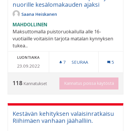
nuorille kesälomakauden ajaksi
Saana Heiskanen
MAHDOLLINEN
Maksuttomalla puistoruokailulla alle 16-
vuotiaille voitaisiin tarjota matalan kynnyksen
tukea...
LUONTIAIKA
7
7 SEURAAJAA
SEURAA
5
23.09.2022
PUISTORUOKAILU RIIHIMÄ
118
Kannatus poissa käytöstä
Kannatukset
Kestävän kehityksen valaisinratkaisu
Riihimäen vanhaan jäähalliin.