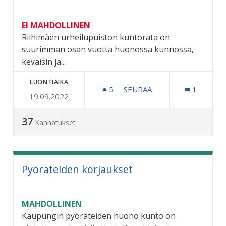
EI MAHDOLLINEN
Riihimäen urheilupuiston kuntorata on
suurimman osan vuotta huonossa kunnossa,
keväisin ja...
LUONTIAIKA
5
5 SEURAAJAA
SEURAA
1
19.09.2022
URHEILUPUISTON KUNTORA
37
Kannatukset
Pyöräteiden korjaukset
MAHDOLLINEN
Kaupungin pyöräteiden huono kunto on