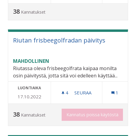
38
Kannatukset
Riutan frisbeegolfradan päivitys
MAHDOLLINEN
Riutassa oleva frisbeegolfrata kaipaa monilta
osin päivitystä, jotta sitä voi edelleen käyttää...
LUONTIAIKA
4
4 SEURAAJAA
SEURAA
1
17.10.2022
RIUTAN FRISBEEGOLFRADA
38
Kannatus poissa käytöstä
Kannatukset