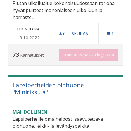
Riutan ulkoilualue kokonaisuudessaan tarjoaa
hyvät puitteet monenlaiseen ulkoiluun ja
harraste...
LUONTIAIKA
6
6 SEURAAJAA
SEURAA
1
19.10.2022
RIUTAN ULKOILUALUEEN K
73
Kannatus poissa käytöstä
Kannatukset
Lapsiperheiden olohuone
"Miniriksula"
MAHDOLLINEN
Lapsiperheille oma helposti saavutettava
olohuone, leikki- ja levähdyspaikka