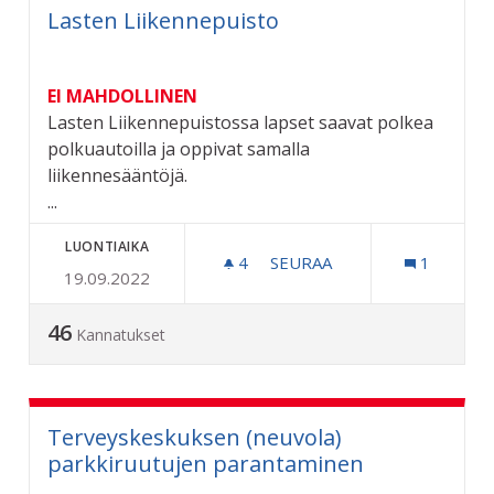
Lasten Liikennepuisto
EI MAHDOLLINEN
Lasten Liikennepuistossa lapset saavat polkea
polkuautoilla ja oppivat samalla
liikennesääntöjä.
...
LUONTIAIKA
4
4 SEURAAJAA
SEURAA
1
19.09.2022
LASTEN LIIKENNEPUISTO
46
Kannatukset
Terveyskeskuksen (neuvola)
parkkiruutujen parantaminen