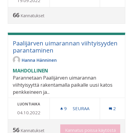
19.09.2022
KESKUSTAN ELÄVÖITTÄMI
66
Kannatukset
Paalijärven uimarannan viihtyisyyden
parantaminen
Hanna Hänninen
MAHDOLLINEN
Parannetaan Paalijärven uimarannan
viihtyisyyttä rakentamalla paikalle uusi katos
penkkeineen ja...
LUONTIAIKA
9
9 SEURAAJAA
SEURAA
2
04.10.2022
PAALIJÄRVEN UIMARANNAN
56
Kannatus poissa käytöstä
Kannatukset