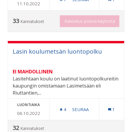
11.10.2022
YLEISTEN ROSKIKSIEN LIS
33
Kannatus poissa käytöstä
Kannatukset
Lasin koulumetsän luontopolku
EI MAHDOLLINEN
Lasitehtaan koulu on laatinut luontopolkureitin
kaupungin omistamaan Lasimetsään eli
Riuttantien,...
LUONTIAIKA
4
4 SEURAAJAA
SEURAA
1
06.10.2022
LASIN KOULUMETSÄN LU
32
Kannatukset