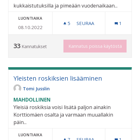
kukkaistutuksilla ja pimeään vuodenaikaan...
LUONTIAIKA
5
5 SEURAAJAA
SEURAA
1
08.10.2022
KUKKAISTUTUKSIA JA JOU
33
Kannatus poissa käytöstä
Kannatukset
Yleisten roskiksien lisääminen
Tomi Jusslin
MAHDOLLINEN
Yleisiä roskiksia voisi lisätä paljon ainakin
Korttiomäen osalta ja varmaan muuallakin
päin...
LUONTIAIKA
7
7 SEURAAJAA
SEURAA
1