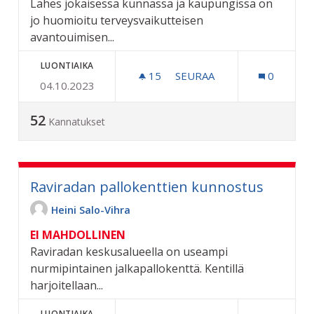
Lähes jokaisessa kunnassa ja kaupungissa on
jo huomioitu terveysvaikutteisen
avantouimisen...
LUONTIAIKA
15
15 SEURAAJAA
SEURAA
0
04.10.2023
AVANTOUINTIMAHDOLLIS
52
Kannatukset
Raviradan pallokenttien kunnostus
Heini Salo-Vihra
EI MAHDOLLINEN
Raviradan keskusalueella on useampi
nurmipintainen jalkapallokenttä. Kentillä
harjoitellaan...
LUONTIAIKA