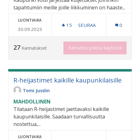
Kaupunki voisi järjestää kuljetukset joihinkin
tapahtumiin meille joille liikkuminen on haaste...
LUONTIAIKA
15
15 SEURAAJAA
SEURAA
0
30.09.2023
VANHUKSILLE JA LIIKUNTA
27
Kannatus poissa käytöstä
Kannatukset
R-heijastimet kaikille kaupunkilaisille
Tomi Jusslin
MAHDOLLINEN
Tilataan R-heijastimet jaettavaksi kaikille
kaupunkilaisille. Saadaan turvallisuutta
nostettua,...
LUONTIAIKA