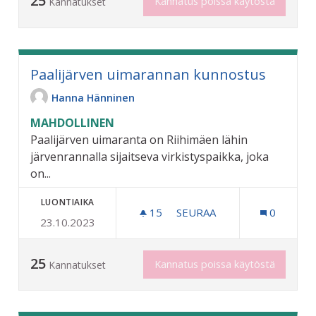
25
Kannatus poissa käytöstä
Kannatukset
Paalijärven uimarannan kunnostus
Hanna Hänninen
MAHDOLLINEN
Paalijärven uimaranta on Riihimäen lähin
järvenrannalla sijaitseva virkistyspaikka, joka
on...
LUONTIAIKA
15
15 SEURAAJAA
SEURAA
0
23.10.2023
PAALIJÄRVEN UIMARANNA
25
Kannatus poissa käytöstä
Kannatukset