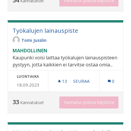
34
Kannatus poissa käytöstä
Kannatukset
Työkalujen lainauspiste
Tomi Jusslin
MAHDOLLINEN
Kaupunki voisi laittaa työkalujen lainauspisteen
pystyyn, jotta kaikkien ei tarvitse ostaa omia...
LUONTIAIKA
13
13 SEURAAJAA
SEURAA
0
18.09.2023
TYÖKALUJEN LAINAUSPIST
33
Kannatus poissa käytöstä
Kannatukset