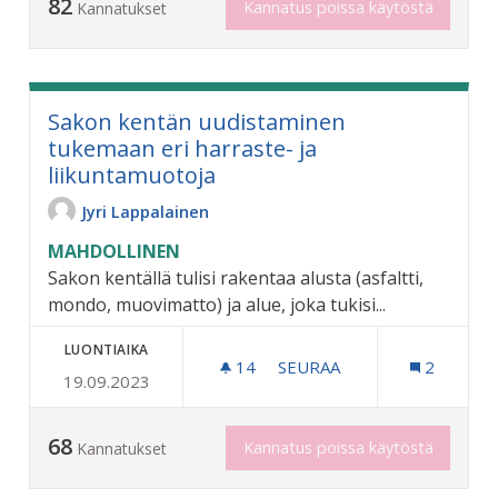
82
Kannatus poissa käytöstä
Kannatukset
Sakon kentän uudistaminen
tukemaan eri harraste- ja
liikuntamuotoja
Jyri Lappalainen
MAHDOLLINEN
Sakon kentällä tulisi rakentaa alusta (asfaltti,
mondo, muovimatto) ja alue, joka tukisi...
LUONTIAIKA
14
14 SEURAAJAA
SEURAA
2
19.09.2023
SAKON KENTÄN UUDISTAMI
68
Kannatus poissa käytöstä
Kannatukset