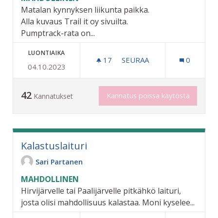
Matalan kynnyksen liikunta paikka.
Alla kuvaus Trail it oy sivuilta.
Pumptrack-rata on...
LUONTIAIKA
17
17 SEURAAJAA
SEURAA
0
04.10.2023
PUMP TRACK RATA ASVALT
42
Kannatus poissa käytöstä
Kannatukset
Kalastuslaituri
Sari Partanen
MAHDOLLINEN
Hirvijärvelle tai Paalijärvelle pitkähkö laituri,
josta olisi mahdollisuus kalastaa. Moni kyselee...