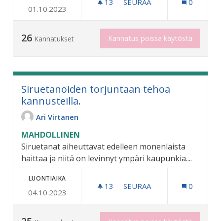
13
13 SEURAAJAA
SEURAA
0
01.10.2023
R-HEIJASTIMET KAIKILLE 
26
Kannatus poissa käytöstä
Kannatukset
Siruetanoiden torjuntaan tehoa
kannusteilla.
Ari Virtanen
MAHDOLLINEN
Siruetanat aiheuttavat edelleen monenlaista
haittaa ja niitä on levinnyt ympäri kaupunkia....
LUONTIAIKA
13
13 SEURAAJAA
SEURAA
0
04.10.2023
SIRUETANOIDEN TORJUNT