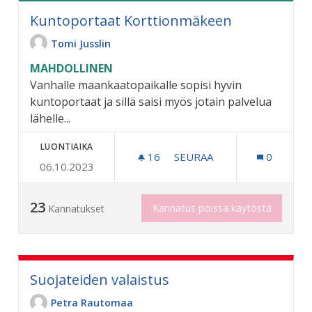
Kuntoportaat Korttionmäkeen
Tomi Jusslin
MAHDOLLINEN
Vanhalle maankaatopaikalle sopisi hyvin
kuntoportaat ja sillä saisi myös jotain palvelua
lähelle...
LUONTIAIKA
16
16 SEURAAJAA
SEURAA
0
06.10.2023
KUNTOPORTAAT KORTTI
23
Kannatus poissa käytöstä
Kannatukset
Suojateiden valaistus
Petra Rautomaa