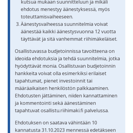
kutsua mukaan suunnitteluun ja mikäli
ehdotus menestyy äänestyksessä, myös
toteuttamisvaiheeseen.
Äänestysvaiheessa suunnitelmia voivat
äänestää kaikki äänestysvuonna 12 vuotta
täyttävät ja sitä vanhemmat riihimäkeläiset.
Osallistuvassa budjetoinnissa tavoitteena on
ideoida ehdotuksia ja tehdä suunnitelmia, jotka
hyödyttävät monia. Osallistuvan budjetoinnin
hankkeita voivat olla esimerkiksi erilaiset
tapahtumat, pienet investoinnit tai
määräaikaisen henkilöstön palkkaaminen.
Ehdotusten jättäminen, niiden kannattaminen
ja kommentointi sekä äänestäminen
tapahtuvat osallistu.riihimaki.fi palvelussa.
Ehdotuksen on saatava vähintään 10
kannatusta 31.10.2023 mennessä edetäkseen