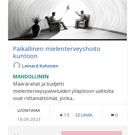
Paikallinen mielenterveyshoito
kuntoon
Leinard Kohonen
MAHDOLLINEN
Määrärahat ja budjetti
mielenterveyspalveluiden ylläpitoon valtiolta
ovat riittämättömät, jonka...
LUONTIAIKA
15
15 SEURAAJAA
SEURAA
0
18.09.2023
PAIKALLINEN MIELENTER