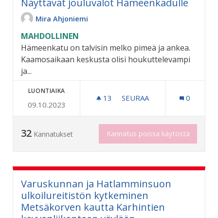
Näyttävät jouluvalot Hämeenkadulle
Mira Ahjoniemi
MAHDOLLINEN
Hämeenkatu on talvisin melko pimeä ja ankea.
Kaamosaikaan keskusta olisi houkuttelevampi
ja...
LUONTIAIKA
13
13 SEURAAJAA
SEURAA
0
09.10.2023
NÄYTTÄVÄT JOULUVALOT
32
Kannatus poissa käytöstä
Kannatukset
Varuskunnan ja Hatlamminsuon
ulkoilureitistön kytkeminen
Metsäkorven kautta Karhintien