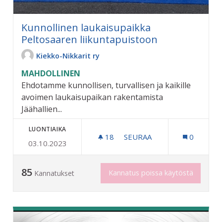
Kunnollinen laukaisupaikka
Peltosaaren liikuntapuistoon
Kiekko-Nikkarit ry
MAHDOLLINEN
Ehdotamme kunnollisen, turvallisen ja kaikille
avoimen laukaisupaikan rakentamista
Jäähallien...
LUONTIAIKA
18
18 SEURAAJAA
SEURAA
0
03.10.2023
KUNNOLLINEN LAUKAISUP
85
Kannatus poissa käytöstä
Kannatukset