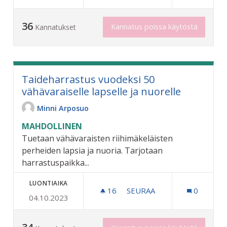
36
Kannatus poissa käytöstä
Kannatukset
Taideharrastus vuodeksi 50
vähävaraiselle lapselle ja nuorelle
Minni Arposuo
MAHDOLLINEN
Tuetaan vähävaraisten riihimäkeläisten
perheiden lapsia ja nuoria. Tarjotaan
harrastuspaikka...
LUONTIAIKA
16
16 SEURAAJAA
SEURAA
0
04.10.2023
TAIDEHARRASTUS VUODEKS