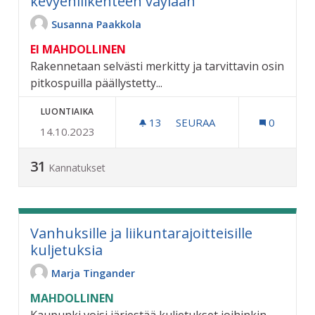
kevyenliikenteen väylään
Susanna Paakkola
EI MAHDOLLINEN
Rakennetaan selvästi merkitty ja tarvittavin osin
pitkospuilla päällystetty...
LUONTIAIKA
13
13 SEURAAJAA
SEURAA
0
14.10.2023
VARUSKUNNAN JA HATLAM
31
Kannatukset
Vanhuksille ja liikuntarajoitteisille
kuljetuksia
Marja Tingander
MAHDOLLINEN