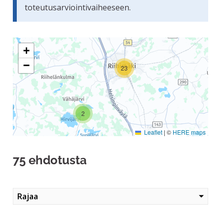
toteutusarviointivaiheeseen.
Seuraavassa elementissä on kartta, joka esittää tämän siv
+
−
23
2
Leaflet
|
©
HERE maps
75 ehdotusta
Rajaa