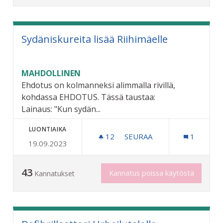
Sydäniskureita lisää Riihimäelle
MAHDOLLINEN
Ehdotus on kolmanneksi alimmalla rivillä,
kohdassa EHDOTUS. Tässä taustaa:
Lainaus: "Kun sydän...
LUONTIAIKA
12
12 SEURAAJAA
SEURAA
1
19.09.2023
SYDÄNISKUREITA LISÄÄ RI
43
Kannatus poissa käytöstä
Kannatukset