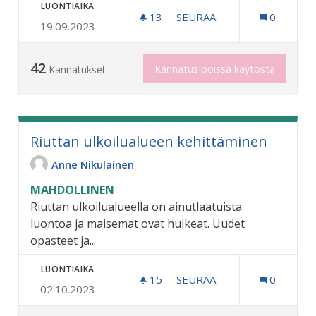
LUONTIAIKA
13
13 SEURAAJAA
SEURAA
0
19.09.2023
KALASTUSLAITURI
42
Kannatus poissa käytöstä
Kannatukset
Riuttan ulkoilualueen kehittäminen
Anne Nikulainen
MAHDOLLINEN
Riuttan ulkoilualueella on ainutlaatuista
luontoa ja maisemat ovat huikeat. Uudet
opasteet ja...
LUONTIAIKA
15
15 SEURAAJAA
SEURAA
0
02.10.2023
RIUTTAN ULKOILUALUEEN