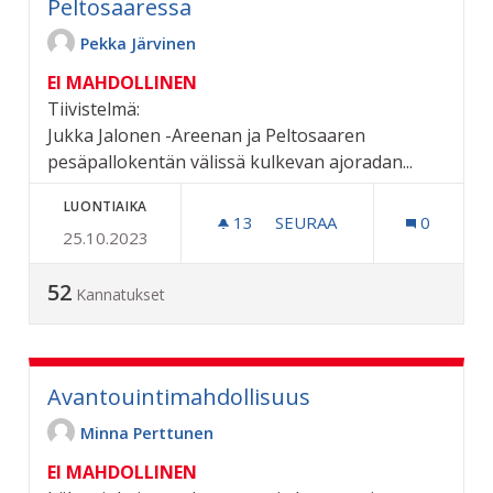
Peltosaaressa
Pekka Järvinen
EI MAHDOLLINEN
Tiivistelmä:
Jukka Jalonen -Areenan ja Peltosaaren
pesäpallokentän välissä kulkevan ajoradan...
LUONTIAIKA
13
13 SEURAAJAA
SEURAA
0
25.10.2023
TURVALLISEMMIN LIIKKUM
52
Kannatukset
Avantouintimahdollisuus
Minna Perttunen
EI MAHDOLLINEN