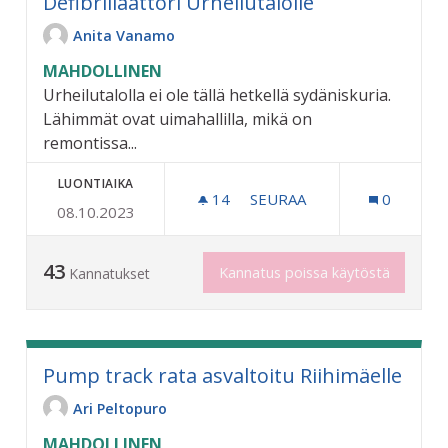
Defibrillaattori Urheilutalolle
Anita Vanamo
MAHDOLLINEN
Urheilutalolla ei ole tällä hetkellä sydäniskuria.
Lähimmät ovat uimahallilla, mikä on
remontissa...
LUONTIAIKA
14
14 SEURAAJAA
SEURAA
0
08.10.2023
DEFIBRILLAATTORI URHEI
43
Kannatus poissa käytöstä
Kannatukset
Pump track rata asvaltoitu Riihimäelle
Ari Peltopuro
MAHDOLLINEN