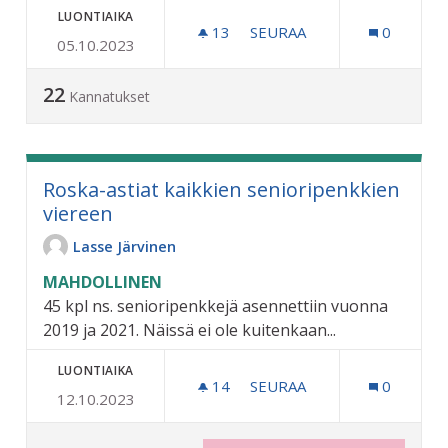
LUONTIAIKA
13
13 SEURAAJAA
SEURAA
0
05.10.2023
JUKKA JALOSEN PUISTO PI
22
Kannatukset
Roska-astiat kaikkien senioripenkkien
viereen
Lasse Järvinen
MAHDOLLINEN
45 kpl ns. senioripenkkejä asennettiin vuonna
2019 ja 2021. Näissä ei ole kuitenkaan...
LUONTIAIKA
14
14 SEURAAJAA
SEURAA
0
12.10.2023
ROSKA-ASTIAT KAIKKIEN 