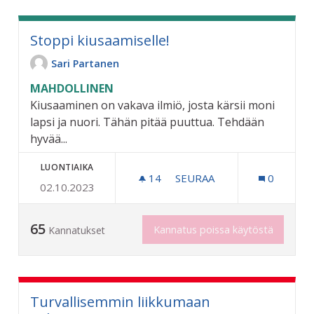
Stoppi kiusaamiselle!
Sari Partanen
MAHDOLLINEN
Kiusaaminen on vakava ilmiö, josta kärsii moni
lapsi ja nuori. Tähän pitää puuttua. Tehdään
hyvää...
LUONTIAIKA
14
14 SEURAAJAA
SEURAA
0
02.10.2023
STOPPI KIUSAAMISELLE!
65
Kannatus poissa käytöstä
Kannatukset
Turvallisemmin liikkumaan