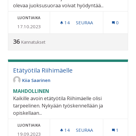
olevaa juoksusuoraa voivat hyödyntää...
LUONTIAIKA
14
14 SEURAAJAA
SEURAA
0
17.10.2023
JUOKSUSUORA RIIHIMÄELL
36
Kannatukset
Etätyötila Riihimäelle
Kiia Saarinen
MAHDOLLINEN
Kaikille avoin etätyötila Riihimäelle olisi
tarpeelinen. Nykyään työskennellään ja
opiskellaan...
LUONTIAIKA
14
14 SEURAAJAA
SEURAA
1
19.09.2023
ETÄTYÖTILA RIIHIMÄELLE