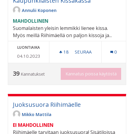
Kaupunkilaisten Kissakassa
Annulii Koponen
MAHDOLLINEN
Suomalaisten yleisin lemmikki lienee kissa.
Myös meillä Riihimäellä on paljon kissoja ja...
LUONTIAIKA
18
18 SEURAAJAA
SEURAA
0
04.10.2023
KAUPUNKILAISTEN KISSAK
39
Kannatus poissa käytöstä
Kannatukset
Juoksusuora Riihimäelle
Mikko Mattila
EI MAHDOLLINEN
Riihimäelle tarvitaan juoksusuora! Sisätiloissa