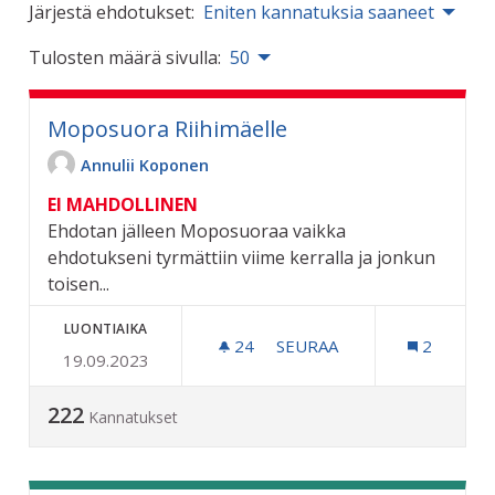
Järjestä ehdotukset:
Eniten kannatuksia saaneet
Tulosten määrä sivulla:
50
Moposuora Riihimäelle
Annulii Koponen
EI MAHDOLLINEN
Ehdotan jälleen Moposuoraa vaikka
ehdotukseni tyrmättiin viime kerralla ja jonkun
toisen...
LUONTIAIKA
24
24 SEURAAJAA
SEURAA
2
19.09.2023
MOPOSUORA RIIHIMÄELLE
222
Kannatukset