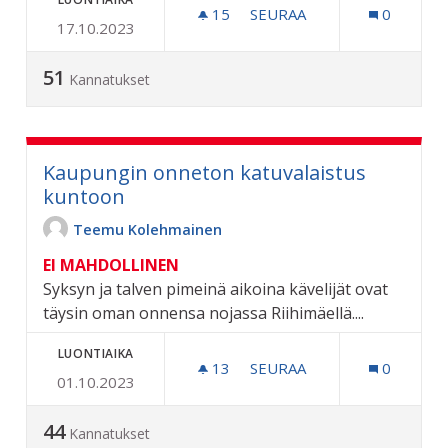
15
15 SEURAAJAA
SEURAA
0
17.10.2023
RAVIRADAN PALLOKENTTI
51
Kannatukset
Kaupungin onneton katuvalaistus
kuntoon
Teemu Kolehmainen
EI MAHDOLLINEN
Syksyn ja talven pimeinä aikoina kävelijät ovat
täysin oman onnensa nojassa Riihimäellä....
LUONTIAIKA
13
13 SEURAAJAA
SEURAA
0
01.10.2023
KAUPUNGIN ONNETON KA
44
Kannatukset