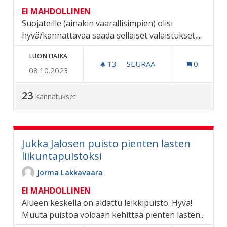
EI MAHDOLLINEN
Suojateille (ainakin vaarallisimpien) olisi
hyvä/kannattavaa saada sellaiset valaistukset,...
LUONTIAIKA
13
13 SEURAAJAA
SEURAA
0
08.10.2023
SUOJATEIDEN VALAISTUS
23
Kannatukset
Jukka Jalosen puisto pienten lasten
liikuntapuistoksi
Jorma Lakkavaara
EI MAHDOLLINEN
Alueen keskellä on aidattu leikkipuisto. Hyvä!
Muuta puistoa voidaan kehittää pienten lasten...