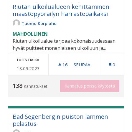
Riutan ulkoilualueen kehittäminen
maastopyöräilyn harrastepaikaksi
Tuomo Korpiaho
MAHDOLLINEN
Riutan ulkoilualue tarjoaa kokonaisuudessaan
hyvät puitteet monenlaiseen ulkoiluun ja...
LUONTIAIKA
16
16 SEURAAJAA
SEURAA
0
18.09.2023
138
Kannatus poissa käytöstä
Kannatukset
Bad Segenbergin puiston lammen
pelastus