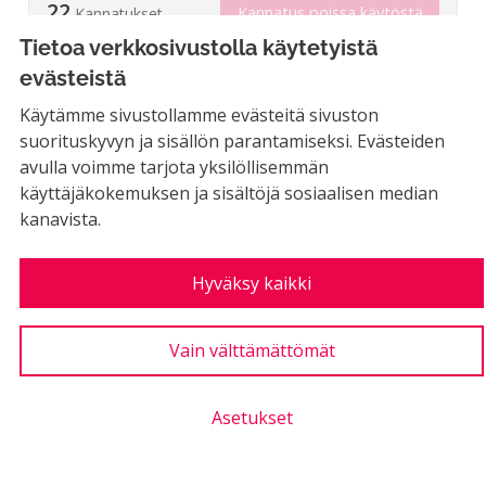
22
Kannatus poissa käytöstä
Kannatukset
Tietoa verkkosivustolla käytetyistä
evästeistä
Käytämme sivustollamme evästeitä sivuston
Sähkökaappien maalaus
suorituskyvyn ja sisällön parantamiseksi. Evästeiden
Asukkaiden ehdotukset
avulla voimme tarjota yksilöllisemmän
käyttäjäkokemuksen ja sisältöjä sosiaalisen median
MAHDOLLINEN
kanavista.
Väriä ja iloa kaupunkilaisille! Edelliset
sähkökaappien maalaukset ovat piristäneet
katukuvaa.
Hyväksy kaikki
LUONTIAIKA
15
15 SEURAAJAA
SEURAA
0
Vain välttämättömät
09.10.2023
SÄHKÖKAAPPIEN MAALAUS
21
Kannatus poissa käytöstä
Asetukset
Kannatukset