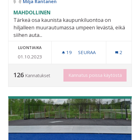
Milja Rantanen
MAHDOLLINEN
Tärkeä osa kaunista kaupunkiluontoa on
hiljalleen muurautumassa umpeen levästä, eikä
siihen auta...
LUONTIAIKA
19
19 SEURAAJAA
SEURAA
2
01.10.2023
BAD SEGENBERGIN PUIST
126
Kannatus poissa käytöstä
Kannatukset