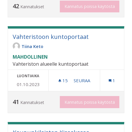
42
Kannatus poissa käytöstä
Kannatukset
Vahteristoon kuntoportaat
Tiina Keto
MAHDOLLINEN
Vahteriston alueelle kuntoportaat
LUONTIAIKA
15
15 SEURAAJAA
SEURAA
1
01.10.2023
VAHTERISTOON KUNTOPO
41
Kannatus poissa käytöstä
Kannatukset