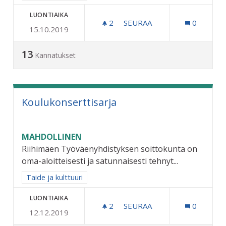
LUONTIAIKA
2
2 SEURAAJAA
SEURAA
0
15.10.2019
ULKOLIIKUNTA-ALUE
13
Kannatukset
Koulukonserttisarja
MAHDOLLINEN
Riihimäen Työväenyhdistyksen soittokunta on
oma-aloitteisesti ja satunnaisesti tehnyt...
Rajaa tulokset aihepiirin mukaan: Taide ja kulttuuri
Taide ja kulttuuri
LUONTIAIKA
2
2 SEURAAJAA
SEURAA
0
12.12.2019
KOULUKONSERTTISARJA