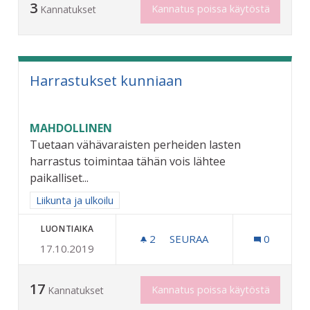
3
Kannatus poissa käytöstä
Kannatukset
Harrastukset kunniaan
MAHDOLLINEN
Tuetaan vähävaraisten perheiden lasten
harrastus toimintaa tähän vois lähtee
paikalliset...
Rajaa tulokset aihepiirin mukaan: Liikunta ja ulkoilu
Liikunta ja ulkoilu
LUONTIAIKA
2
2 SEURAAJAA
SEURAA
0
17.10.2019
HARRASTUKSET KUNNIAA
17
Kannatus poissa käytöstä
Kannatukset