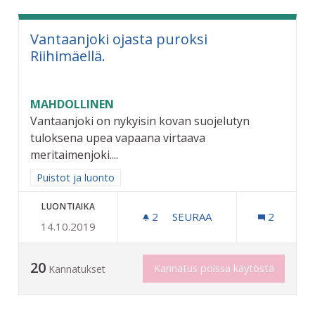
Vantaanjoki ojasta puroksi
Riihimäellä.
MAHDOLLINEN
Vantaanjoki on nykyisin kovan suojelutyn
tuloksena upea vapaana virtaava
meritaimenjoki....
Rajaa tulokset aihepiirin mukaan: Puistot ja luonto
Puistot ja luonto
LUONTIAIKA
2
2 SEURAAJAA
SEURAA
2
14.10.2019
VANTAANJOKI OJASTA PURO
20
Kannatus poissa käytöstä
Kannatukset