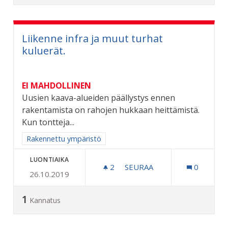
Liikenne infra ja muut turhat
kuluerät.
EI MAHDOLLINEN
Uusien kaava-alueiden päällystys ennen
rakentamista on rahojen hukkaan heittämistä.
Kun tontteja...
Rajaa tulokset aihepiirin mukaan: Rakennettu ympäristö
Rakennettu ympäristö
LUONTIAIKA
2
2 SEURAAJAA
SEURAA
0
26.10.2019
LIIKENNE INFRA JA MUUT
1
Kannatus