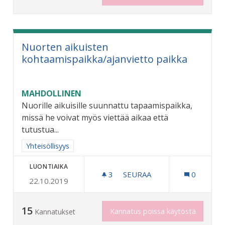
Nuorten aikuisten
kohtaamispaikka/ajanvietto paikka
MAHDOLLINEN
Nuorille aikuisille suunnattu tapaamispaikka,
missä he voivat myös viettää aikaa että
tutustua...
Rajaa tulokset aihepiirin mukaan: Yhteisöllisyys
Yhteisöllisyys
LUONTIAIKA
3
3 SEURAAJAA
SEURAA
0
22.10.2019
NUORTEN AIKUISTEN KOHT
15
Kannatus poissa käytöstä
Kannatukset