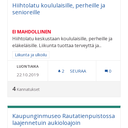
Hiihtolatu koululaisille, perheille ja
senioreille
EI MAHDOLLINEN
Hiihtolatu keskustaan koululaisille, perheille ja
eläkeläisille. Liikunta tuottaa terveyttä ja...
Rajaa tulokset aihepiirin mukaan: Liikunta ja ulkoilu
Liikunta ja ulkoilu
LUONTIAIKA
2
2 SEURAAJAA
SEURAA
0
22.10.2019
HIIHTOLATU KOULULAISILL
4
Kannatukset
Kaupunginmuseo Rautatienpuistossa
laajennetuin aukioloajoin