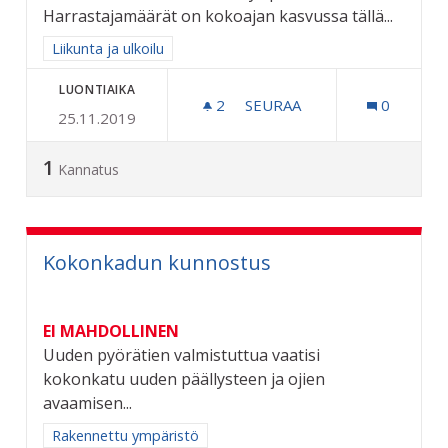
Harrastajamäärät on kokoajan kasvussa tällä...
Rajaa tulokset aihepiirin mukaan: Liikunta ja ulkoilu
Liikunta ja ulkoilu
LUONTIAIKA
2
2 SEURAAJAA
SEURAA
0
25.11.2019
TOINEN TÄYSIPITKÄ FRISB
1
Kannatus
Kokonkadun kunnostus
EI MAHDOLLINEN
Uuden pyörätien valmistuttua vaatisi
kokonkatu uuden päällysteen ja ojien
avaamisen...
Rajaa tulokset aihepiirin mukaan: Rakennettu ympäristö
Rakennettu ympäristö