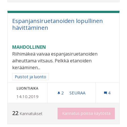
Espanjansiruetanoiden lopullinen
hävittäminen
MAHDOLLINEN
Riihimäkeä vaivaa espanjasiruetanoiden
aiheuttama vitsaus. Pelkkä etanoiden
kerääminen...
Rajaa tulokset aihepiirin mukaan: Puistot ja luonto
Puistot ja luonto
LUONTIAIKA
2
2 SEURAAJAA
SEURAA
4
14.10.2019
ESPANJANSIRUETANOIDEN
22
Kannatus poissa käytöstä
Kannatukset