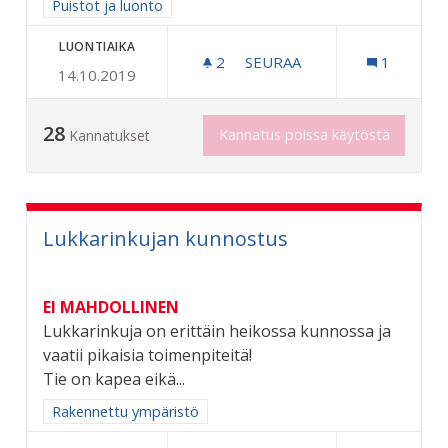
Rajaa tulokset aihepiirin mukaan: Puistot ja luonto
Puistot ja luonto
LUONTIAIKA
2
2 SEURAAJAA
SEURAA
1
14.10.2019
KAUPUNKI SIISTIKSI
28
Kannatus poissa käytöstä
Kannatukset
Lukkarinkujan kunnostus
EI MAHDOLLINEN
Lukkarinkuja on erittäin heikossa kunnossa ja
vaatii pikaisia toimenpiteitä!
Tie on kapea eikä...
Rajaa tulokset aihepiirin mukaan: Rakennettu ympäristö
Rakennettu ympäristö