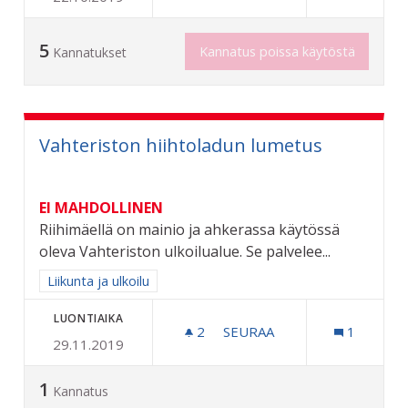
5
Kannatus poissa käytöstä
Kannatukset
Vahteriston hiihtoladun lumetus
EI MAHDOLLINEN
Riihimäellä on mainio ja ahkerassa käytössä
oleva Vahteriston ulkoilualue. Se palvelee...
Rajaa tulokset aihepiirin mukaan: Liikunta ja ulkoilu
Liikunta ja ulkoilu
LUONTIAIKA
2
2 SEURAAJAA
SEURAA
1
29.11.2019
VAHTERISTON HIIHTOLAD
1
Kannatus