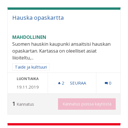
Hauska opaskartta
MAHDOLLINEN
Suomen hauskin kaupunki ansaitsisi hauskan
opaskartan. Kartassa on oleelliset asiat
liioiteltu,...
Rajaa tulokset aihepiirin mukaan: Taide ja kulttuuri
Taide ja kulttuuri
LUONTIAIKA
2
2 SEURAAJAA
SEURAA
0
19.11.2019
HAUSKA OPASKARTTA
1
Kannatus poissa käytöstä
Kannatus