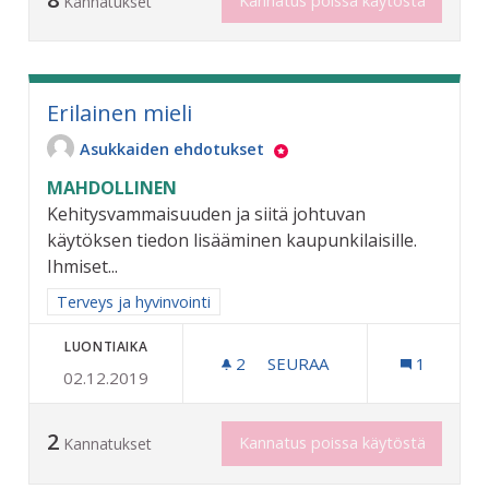
Kannatus poissa käytöstä
Kannatukset
Erilainen mieli
Asukkaiden ehdotukset
MAHDOLLINEN
Kehitysvammaisuuden ja siitä johtuvan
käytöksen tiedon lisääminen kaupunkilaisille.
Ihmiset...
Rajaa tulokset aihepiirin mukaan: Terveys ja hyvinvointi
Terveys ja hyvinvointi
LUONTIAIKA
2
2 SEURAAJAA
SEURAA
1
02.12.2019
ERILAINEN MIELI
2
Kannatus poissa käytöstä
Kannatukset