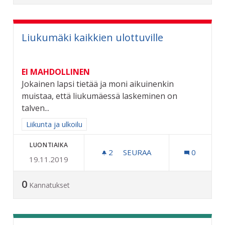
Liukumäki kaikkien ulottuville
EI MAHDOLLINEN
Jokainen lapsi tietää ja moni aikuinenkin
muistaa, että liukumäessä laskeminen on
talven...
Rajaa tulokset aihepiirin mukaan: Liikunta ja ulkoilu
Liikunta ja ulkoilu
LUONTIAIKA
2
2 SEURAAJAA
SEURAA
0
19.11.2019
LIUKUMÄKI KAIKKIEN ULO
0
Kannatukset