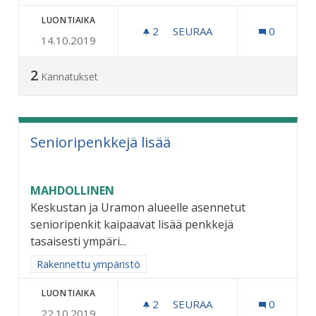
LUONTIAIKA
2
2 SEURAAJAA
SEURAA
0
14.10.2019
KOKONKADUN KUNNOSTU
2
Kannatukset
Senioripenkkejä lisää
MAHDOLLINEN
Keskustan ja Uramon alueelle asennetut
senioripenkit kaipaavat lisää penkkejä
tasaisesti ympäri...
Rajaa tulokset aihepiirin mukaan: Rakennettu ympäristö
Rakennettu ympäristö
LUONTIAIKA
2
2 SEURAAJAA
SEURAA
0
22.10.2019
SENIORIPENKKEJÄ LISÄÄ