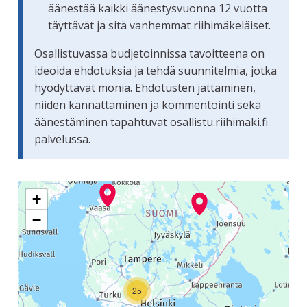
äänestää kaikki äänestysvuonna 12 vuotta
täyttävät ja sitä vanhemmat riihimäkeläiset.
Osallistuvassa budjetoinnissa tavoitteena on
ideoida ehdotuksia ja tehdä suunnitelmia, jotka
hyödyttävät monia. Ehdotusten jättäminen,
niiden kannattaminen ja kommentointi sekä
äänestäminen tapahtuvat osallistu.riihimaki.fi
palvelussa.
Seuraavassa elementissä on kartta, joka esittää tämän siv
+
−
25