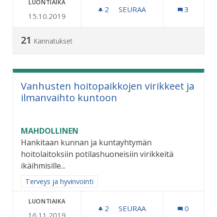
LUONTIAIKA
2
2 SEURAAJAA
SEURAA
3
15.10.2019
LUKKARINKUJAN KUNNOS
21
Kannatukset
Vanhusten hoitopaikkojen virikkeet ja
ilmanvaihto kuntoon
MAHDOLLINEN
Hankitaan kunnan ja kuntayhtymän
hoitolaitoksiin potilashuoneisiin virikkeitä
ikäihmisille...
Rajaa tulokset aihepiirin mukaan: Terveys ja hyvinvointi
Terveys ja hyvinvointi
LUONTIAIKA
2
2 SEURAAJAA
SEURAA
0
16.11.2019
VANHUSTEN HOITOPAIKKO