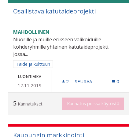
Osallistava katutaideprojekti
MAHDOLLINEN
Nuorille ja muille erikseen valikoiduille
kohderyhmille yhteinen katutaideprojekti,
jossa...
Rajaa tulokset aihepiirin mukaan: Taide ja kulttuuri
Taide ja kulttuuri
LUONTIAIKA
2
2 SEURAAJAA
SEURAA
0
17.11.2019
OSALLISTAVA KATUTAIDEP
5
Kannatus poissa käytöstä
Kannatukset
Kaupungin markkinointi