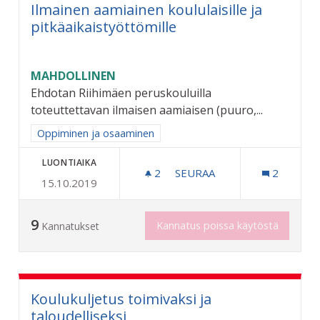
Ilmainen aamiainen koululaisille ja
pitkäaikaistyöttömille
MAHDOLLINEN
Ehdotan Riihimäen peruskouluilla
toteuttettavan ilmaisen aamiaisen (puuro,...
Rajaa tulokset aihepiirin mukaan: Oppiminen ja osaaminen
Oppiminen ja osaaminen
LUONTIAIKA
2
2 SEURAAJAA
SEURAA
2
15.10.2019
ILMAINEN AAMIAINEN KOUL
9
Kannatus poissa käytöstä
Kannatukset
Koulukuljetus toimivaksi ja
taloudelliseksi