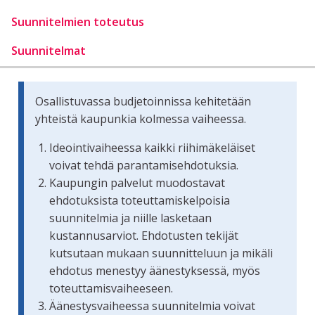
Suunnitelmien toteutus
Suunnitelmat
Osallistuvassa budjetoinnissa kehitetään
yhteistä kaupunkia kolmessa vaiheessa.
Ideointivaiheessa kaikki riihimäkeläiset
voivat tehdä parantamisehdotuksia.
Kaupungin palvelut muodostavat
ehdotuksista toteuttamiskelpoisia
suunnitelmia ja niille lasketaan
kustannusarviot. Ehdotusten tekijät
kutsutaan mukaan suunnitteluun ja mikäli
ehdotus menestyy äänestyksessä, myös
toteuttamisvaiheeseen.
Äänestysvaiheessa suunnitelmia voivat