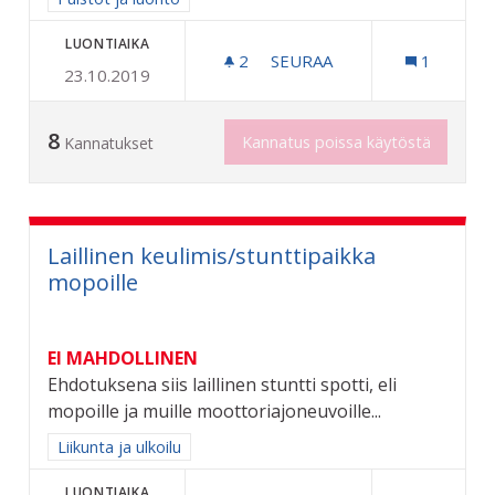
LUONTIAIKA
2
2 SEURAAJAA
SEURAA
1
23.10.2019
ETANOIDEN TORJUNTA
8
Kannatus poissa käytöstä
Kannatukset
Laillinen keulimis/stunttipaikka
mopoille
EI MAHDOLLINEN
Ehdotuksena siis laillinen stuntti spotti, eli
mopoille ja muille moottoriajoneuvoille...
Rajaa tulokset aihepiirin mukaan: Liikunta ja ulkoilu
Liikunta ja ulkoilu
LUONTIAIKA