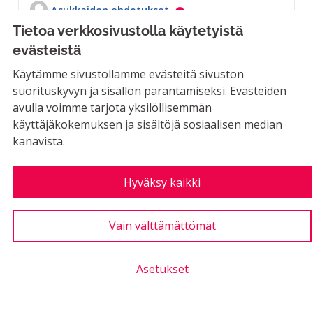
Asukkaiden ehdotukset
Tietoa verkkosivustolla käytetyistä
MAHDOLLINEN
evästeistä
Kaupunginmuseon ehdottomasti keskeisin ja
tärkein sijaintipaikka on nykyinen rakennus
Käytämme sivustollamme evästeitä sivuston
tontteineen...
suorituskyvyn ja sisällön parantamiseksi. Evästeiden
avulla voimme tarjota yksilöllisemmän
Rajaa tulokset aihepiirin mukaan: Taide ja kulttuuri
Taide ja kulttuuri
käyttäjäkokemuksen ja sisältöjä sosiaalisen median
LUONTIAIKA
kanavista.
2
2 SEURAAJAA
SEURAA
1
30.10.2019
KAUPUNGINMUSEO RAUTAT
Hyväksy kaikki
4
Kannatus poissa käytöstä
Kannatukset
Vain välttämättömät
Pop up taidegalleria nouseville
Asetukset
taiteilijoille