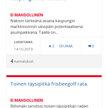
EI MAHDOLLINEN
Näkisin tärkeänä asiana kaupungin
markkinoinnin ulospäin potentiaalisena
asuinpaikkana. Täällä on...
LUONTIAIKA
2
2 SEURAAJAA
SEURAA
0
14.10.2019
KAUPUNGIN MARKKINOINT
4
Kannatukset
Toinen täysipitkä frisbeegolf rata.
EI MAHDOLLINEN
Riihimäki tarvitsisi toisen täysipitkän radan.