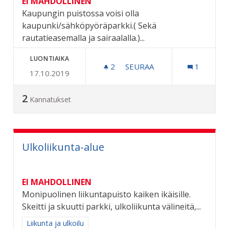
EI MAHDOLLINEN
Kaupungin puistossa voisi olla
kaupunki/sähköpyöräparkki.( Sekä
rautatieasemalla ja sairaalalla.)...
LUONTIAIKA
2
2 SEURAAJAA
SEURAA
1
17.10.2019
PERUSTETAAN KAUPUNKII
2
Kannatukset
Ulkoliikunta-alue
EI MAHDOLLINEN
Monipuolinen liikuntapuisto kaiken ikäisille.
Skeitti ja skuutti parkki, ulkoliikunta välineitä,...
Rajaa tulokset aihepiirin mukaan: Liikunta ja ulkoilu
Liikunta ja ulkoilu