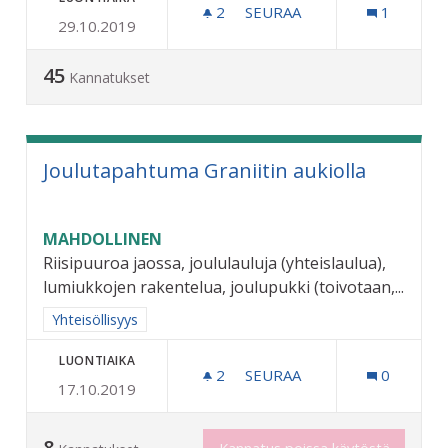
2
2 SEURAAJAA
SEURAA
1
29.10.2019
LAILLINEN KEULIMIS/STU
45
Kannatukset
Joulutapahtuma Graniitin aukiolla
MAHDOLLINEN
Riisipuuroa jaossa, joululauluja (yhteislaulua),
lumiukkojen rakentelua, joulupukki (toivotaan,...
Rajaa tulokset aihepiirin mukaan: Yhteisöllisyys
Yhteisöllisyys
LUONTIAIKA
2
2 SEURAAJAA
SEURAA
0
17.10.2019
JOULUTAPAHTUMA GRANII
8