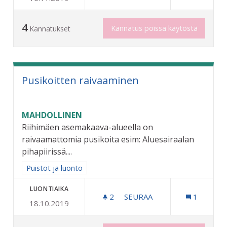
4
Kannatus poissa käytöstä
Kannatukset
Pusikoitten raivaaminen
MAHDOLLINEN
Riihimäen asemakaava-alueella on
raivaamattomia pusikoita esim: Aluesairaalan
pihapiirissä....
Rajaa tulokset aihepiirin mukaan: Puistot ja luonto
Puistot ja luonto
LUONTIAIKA
2
2 SEURAAJAA
SEURAA
1
18.10.2019
PUSIKOITTEN RAIVAAMINE