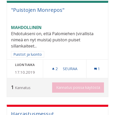
"Puistojen Monrepos"
MAHDOLLINEN
Ehdotukseni on, että Palomiehen (virallista
nimeä en nyt muista) puiston puiset
sillankaiteet...
Rajaa tulokset aihepiirin mukaan: Puistot ja luonto
Puistot ja luonto
LUONTIAIKA
2
2 SEURAAJAA
SEURAA
1
17.10.2019
"PUISTOJEN MONREPOS"
1
Kannatus poissa käytöstä
Kannatus
Harrastusmessut