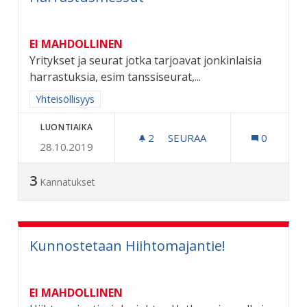
EI MAHDOLLINEN
Yritykset ja seurat jotka tarjoavat jonkinlaisia
harrastuksia, esim tanssiseurat,...
Rajaa tulokset aihepiirin mukaan: Yhteisöllisyys
Yhteisöllisyys
LUONTIAIKA
2
2 SEURAAJAA
SEURAA
0
28.10.2019
HARRASTUSMESSUT
3
Kannatukset
Kunnostetaan Hiihtomajantie!
EI MAHDOLLINEN