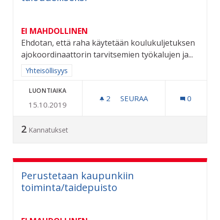
EI MAHDOLLINEN
Ehdotan, että raha käytetään koulukuljetuksen
ajokoordinaattorin tarvitsemien työkalujen ja...
Rajaa tulokset aihepiirin mukaan: Yhteisöllisyys
Yhteisöllisyys
LUONTIAIKA
2
2 SEURAAJAA
SEURAA
0
15.10.2019
KOULUKULJETUS TOIMIVAKS
2
Kannatukset
Perustetaan kaupunkiin
toiminta/taidepuisto