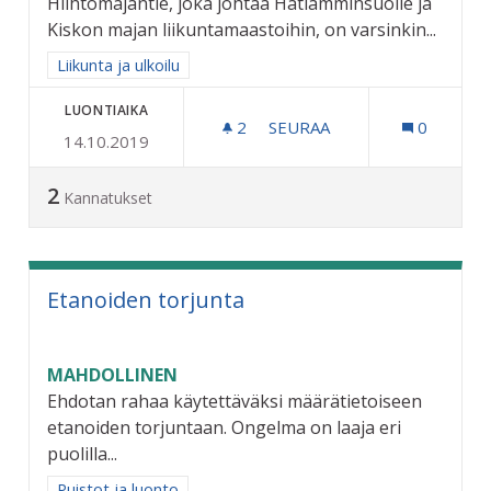
Hiihtomajantie, joka johtaa Hatlamminsuolle ja
Kiskon majan liikuntamaastoihin, on varsinkin...
Rajaa tulokset aihepiirin mukaan: Liikunta ja ulkoilu
Liikunta ja ulkoilu
LUONTIAIKA
2
2 SEURAAJAA
SEURAA
0
14.10.2019
KUNNOSTETAAN HIIHTOMA
2
Kannatukset
Etanoiden torjunta
MAHDOLLINEN
Ehdotan rahaa käytettäväksi määrätietoiseen
etanoiden torjuntaan. Ongelma on laaja eri
puolilla...
Rajaa tulokset aihepiirin mukaan: Puistot ja luonto
Puistot ja luonto