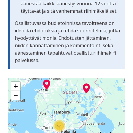
äänestää kaikki äänestysvuonna 12 vuotta
täyttävät ja sitä vanhemmat riihimäkeläiset.
Osallistuvassa budjetoinnissa tavoitteena on
ideoida ehdotuksia ja tehdä suunnitelmia, jotka
hyödyttävät monia. Ehdotusten jättäminen,
niiden kannattaminen ja kommentointi sekä
äänestäminen tapahtuvat osallistu.riihimaki.fi
palvelussa.
Seuraavassa elementissä on kartta, joka esittää tämän siv
+
−
25