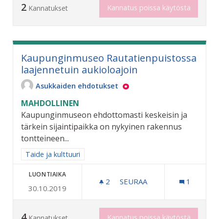
2
Kannatus poissa käytöstä
Kannatukset
Kaupunginmuseo Rautatienpuistossa
laajennetuin aukioloajoin
Asukkaiden ehdotukset
MAHDOLLINEN
Kaupunginmuseon ehdottomasti keskeisin ja
tärkein sijaintipaikka on nykyinen rakennus
tontteineen...
Rajaa tulokset aihepiirin mukaan: Taide ja kulttuuri
Taide ja kulttuuri
LUONTIAIKA
2
2 SEURAAJAA
SEURAA
1
30.10.2019
KAUPUNGINMUSEO RAUTAT
4
Kannatus poissa käytöstä
Kannatukset