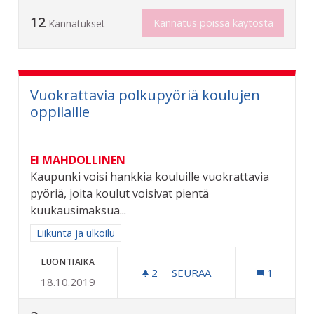
12
Kannatus poissa käytöstä
Kannatukset
Vuokrattavia polkupyöriä koulujen
oppilaille
EI MAHDOLLINEN
Kaupunki voisi hankkia kouluille vuokrattavia
pyöriä, joita koulut voisivat pientä
kuukausimaksua...
Rajaa tulokset aihepiirin mukaan: Liikunta ja ulkoilu
Liikunta ja ulkoilu
LUONTIAIKA
2
2 SEURAAJAA
SEURAA
1
18.10.2019
VUOKRATTAVIA POLKUPYÖR