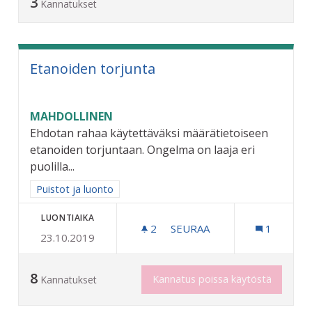
3
Kannatukset
Etanoiden torjunta
MAHDOLLINEN
Ehdotan rahaa käytettäväksi määrätietoiseen
etanoiden torjuntaan. Ongelma on laaja eri
puolilla...
Rajaa tulokset aihepiirin mukaan: Puistot ja luonto
Puistot ja luonto
LUONTIAIKA
2
2 SEURAAJAA
SEURAA
1
23.10.2019
ETANOIDEN TORJUNTA
8
Kannatus poissa käytöstä
Kannatukset