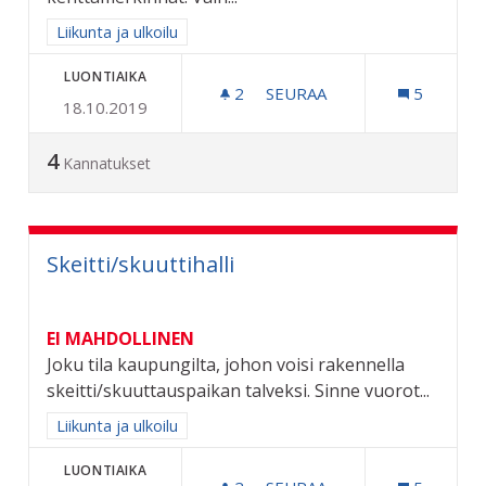
Rajaa tulokset aihepiirin mukaan: Liikunta ja ulkoilu
Liikunta ja ulkoilu
LUONTIAIKA
2
2 SEURAAJAA
SEURAA
5
18.10.2019
SALIBANDYKAUKALO URA
4
Kannatukset
Skeitti/skuuttihalli
EI MAHDOLLINEN
Joku tila kaupungilta, johon voisi rakennella
skeitti/skuuttauspaikan talveksi. Sinne vuorot...
Rajaa tulokset aihepiirin mukaan: Liikunta ja ulkoilu
Liikunta ja ulkoilu
LUONTIAIKA