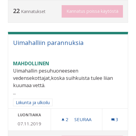
22
Kannatus poissa käytöstä
Kannatukset
Uimahalliin parannuksia
MAHDOLLINEN
Uimahallin pesuhuoneeseen
vedensekottajat,koska suihkuista tulee liian
kuumaa vettä.
...
Rajaa tulokset aihepiirin mukaan: Liikunta ja ulkoilu
Liikunta ja ulkoilu
LUONTIAIKA
2
2 SEURAAJAA
SEURAA
3
07.11.2019
UIMAHALLIIN PARANNUKSI