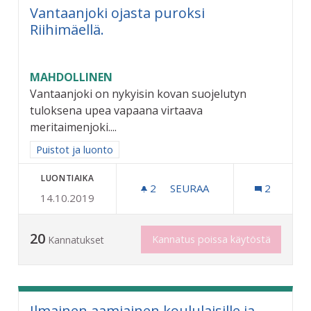
Vantaanjoki ojasta puroksi
Riihimäellä.
MAHDOLLINEN
Vantaanjoki on nykyisin kovan suojelutyn
tuloksena upea vapaana virtaava
meritaimenjoki....
Rajaa tulokset aihepiirin mukaan: Puistot ja luonto
Puistot ja luonto
LUONTIAIKA
2
2 SEURAAJAA
SEURAA
2
14.10.2019
VANTAANJOKI OJASTA PURO
20
Kannatus poissa käytöstä
Kannatukset
Ilmainen aamiainen koululaisille ja