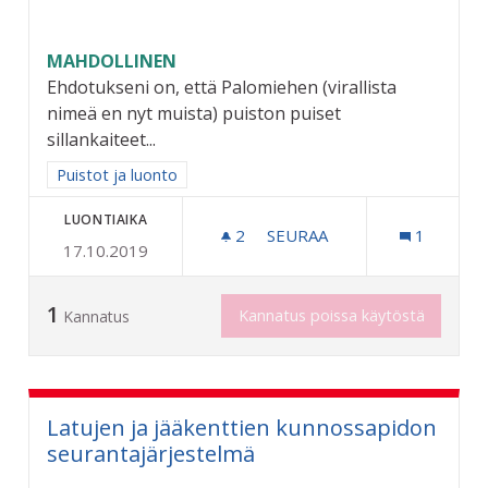
MAHDOLLINEN
Ehdotukseni on, että Palomiehen (virallista
nimeä en nyt muista) puiston puiset
sillankaiteet...
Rajaa tulokset aihepiirin mukaan: Puistot ja luonto
Puistot ja luonto
LUONTIAIKA
2
2 SEURAAJAA
SEURAA
1
17.10.2019
"PUISTOJEN MONREPOS"
1
Kannatus poissa käytöstä
Kannatus
Latujen ja jääkenttien kunnossapidon
seurantajärjestelmä