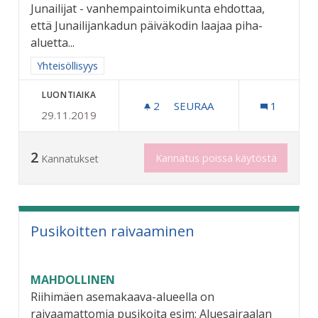
Junailijat - vanhempaintoimikunta ehdottaa,
että Junailijankadun päiväkodin laajaa piha-
aluetta...
Rajaa tulokset aihepiirin mukaan: Yhteisöllisyys
Yhteisöllisyys
LUONTIAIKA
2
2 SEURAAJAA
SEURAA
1
29.11.2019
JUNAILIJANKADUN PÄIVÄK
2
Kannatus poissa käytöstä
Kannatukset
Pusikoitten raivaaminen
MAHDOLLINEN
Riihimäen asemakaava-alueella on
raivaamattomia pusikoita esim: Aluesairaalan