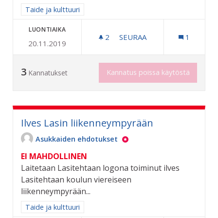
Rajaa tulokset aihepiirin mukaan: Taide ja kulttuuri
Taide ja kulttuuri
LUONTIAIKA
2
2 SEURAAJAA
SEURAA
1
20.11.2019
TAIDETTA KATUKUVAAN
3
Kannatus poissa käytöstä
Kannatukset
Ilves Lasin liikenneympyrään
Asukkaiden ehdotukset
EI MAHDOLLINEN
Laitetaan Lasitehtaan logona toiminut ilves
Lasitehtaan koulun viereiseen
liikenneympyrään...
Rajaa tulokset aihepiirin mukaan: Taide ja kulttuuri
Taide ja kulttuuri