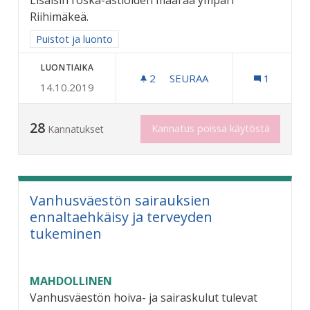
Lisäisin roska-astioiden määrää ympäri
Riihimäkeä.
Rajaa tulokset aihepiirin mukaan: Puistot ja luonto
Puistot ja luonto
LUONTIAIKA
2
2 SEURAAJAA
SEURAA
1
14.10.2019
KAUPUNKI SIISTIKSI
28
Kannatus poissa käytöstä
Kannatukset
Vanhusväestön sairauksien
ennaltaehkäisy ja terveyden
tukeminen
MAHDOLLINEN
Vanhusväestön hoiva- ja sairaskulut tulevat