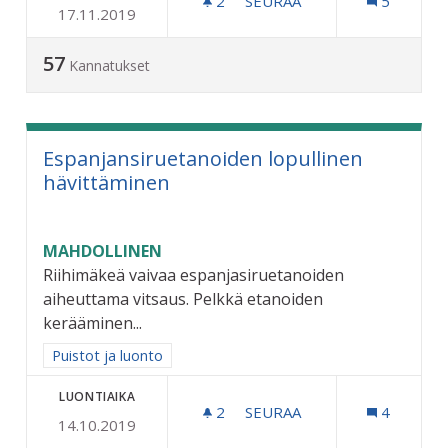
2
2 SEURAAJAA
SEURAA
5
17.11.2019
SKEITTI/SKUUTTIHALLI
57
Kannatukset
Espanjansiruetanoiden lopullinen
hävittäminen
MAHDOLLINEN
Riihimäkeä vaivaa espanjasiruetanoiden
aiheuttama vitsaus. Pelkkä etanoiden
kerääminen...
Rajaa tulokset aihepiirin mukaan: Puistot ja luonto
Puistot ja luonto
LUONTIAIKA
2
2 SEURAAJAA
SEURAA
4
14.10.2019
ESPANJANSIRUETANOIDEN