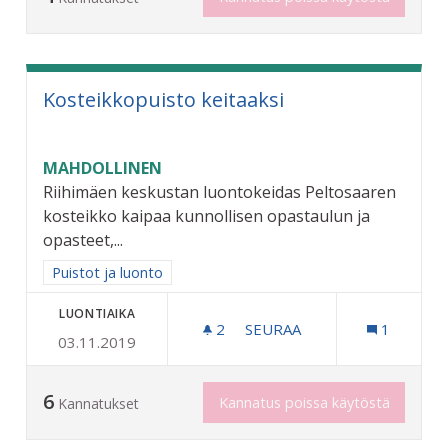
Kosteikkopuisto keitaaksi
MAHDOLLINEN
Riihimäen keskustan luontokeidas Peltosaaren
kosteikko kaipaa kunnollisen opastaulun ja
opasteet,...
Rajaa tulokset aihepiirin mukaan: Puistot ja luonto
Puistot ja luonto
LUONTIAIKA
2
2 SEURAAJAA
SEURAA
1
03.11.2019
KOSTEIKKOPUISTO KEITAA
6
Kannatus poissa käytöstä
Kannatukset