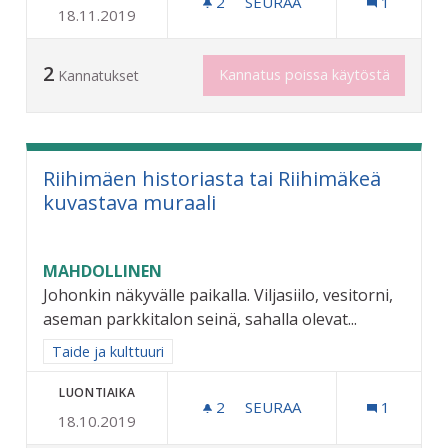
2
2 SEURAAJAA
SEURAA
1
18.11.2019
NÄKÖVAMMAISTEN TIETOTE
2
Kannatus poissa käytöstä
Kannatukset
Riihimäen historiasta tai Riihimäkeä
kuvastava muraali
MAHDOLLINEN
Johonkin näkyvälle paikalla. Viljasiilo, vesitorni,
aseman parkkitalon seinä, sahalla olevat...
Rajaa tulokset aihepiirin mukaan: Taide ja kulttuuri
Taide ja kulttuuri
LUONTIAIKA
2
2 SEURAAJAA
SEURAA
1
18.10.2019
RIIHIMÄEN HISTORIASTA T