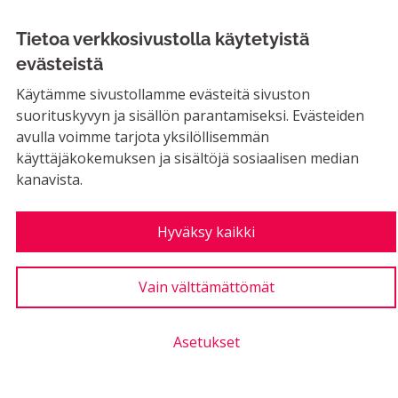
Tietoa verkkosivustolla käytetyistä
Laillinen keulimis/stunttipaikka
evästeistä
mopoille
Käytämme sivustollamme evästeitä sivuston
suorituskyvyn ja sisällön parantamiseksi. Evästeiden
EI MAHDOLLINEN
avulla voimme tarjota yksilöllisemmän
Ehdotuksena siis laillinen stuntti spotti, eli
käyttäjäkokemuksen ja sisältöjä sosiaalisen median
mopoille ja muille moottoriajoneuvoille...
kanavista.
Rajaa tulokset aihepiirin mukaan: Liikunta ja ulkoilu
Liikunta ja ulkoilu
Hyväksy kaikki
LUONTIAIKA
2
2 SEURAAJAA
SEURAA
1
29.10.2019
LAILLINEN KEULIMIS/STU
Vain välttämättömät
45
Kannatukset
Asetukset
Ulkokuntosali Riihimäelle