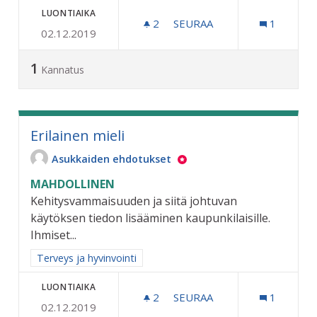
LUONTIAIKA
2
2 SEURAAJAA
SEURAA
1
02.12.2019
ILVES LASIN LIIKENNEYMP
1
Kannatus
Erilainen mieli
Asukkaiden ehdotukset
MAHDOLLINEN
Kehitysvammaisuuden ja siitä johtuvan
käytöksen tiedon lisääminen kaupunkilaisille.
Ihmiset...
Rajaa tulokset aihepiirin mukaan: Terveys ja hyvinvointi
Terveys ja hyvinvointi
LUONTIAIKA
2
2 SEURAAJAA
SEURAA
1
02.12.2019
ERILAINEN MIELI