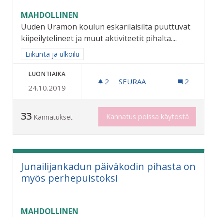
MAHDOLLINEN
Uuden Uramon koulun eskarilaisilta puuttuvat
kiipeilytelineet ja muut aktiviteetit pihalta....
Rajaa tulokset aihepiirin mukaan: Liikunta ja ulkoilu
Liikunta ja ulkoilu
LUONTIAIKA
2
2 SEURAAJAA
SEURAA
2
24.10.2019
URAMON ESKARILAISILLE JA
33
Kannatus poissa käytöstä
Kannatukset
Junailijankadun päiväkodin pihasta on
myös perhepuistoksi
MAHDOLLINEN