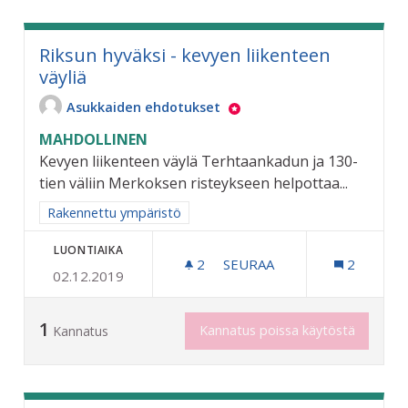
Riksun hyväksi - kevyen liikenteen
väyliä
Asukkaiden ehdotukset
MAHDOLLINEN
Kevyen liikenteen väylä Terhtaankadun ja 130-
tien väliin Merkoksen risteykseen helpottaa...
Rajaa tulokset aihepiirin mukaan: Rakennettu ympäristö
Rakennettu ympäristö
LUONTIAIKA
2
2 SEURAAJAA
SEURAA
2
02.12.2019
RIKSUN HYVÄKSI - KEVYEN
1
Kannatus poissa käytöstä
Kannatus