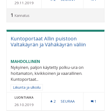
29.11.2019
VAHTERISTON HIIHTOLAD
1
Kannatus
Kuntoportaat Allin puistoon
Valtakäyrän ja Vähäkäyrän väliin
MAHDOLLINEN
Nykyinen, paljon käytetty polku-ura on
hoitamaton, kivikkoinen ja vaarallinen.
Kuntoportaat...
Rajaa tulokset aihepiirin mukaan: Liikunta ja ulkoilu
Liikunta ja ulkoilu
LUONTIAIKA
2
2 SEURAAJAA
SEURAA
1
26.10.2019
KUNTOPORTAAT ALLIN PUI