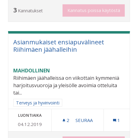
3
Kannatus poissa käytöstä
Kannatukset
Asianmukaiset ensiapuvälineet
Riihimäen jäähalleihin
MAHDOLLINEN
Riihimäen jäähalleissa on viikottain kymmeniä
harjoitusvuoroja ja yleisölle avoimia otteluita
tai...
Rajaa tulokset aihepiirin mukaan: Terveys ja hyvinvointi
Terveys ja hyvinvointi
LUONTIAIKA
2
2 SEURAAJAA
SEURAA
1
04.12.2019
ASIANMUKAISET ENSIAPUV