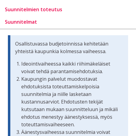
Suunnitelmien toteutus
Suunnitelmat
Osallistuvassa budjetoinnissa kehitetään
yhteistä kaupunkia kolmessa vaiheessa.
Ideointivaiheessa kaikki riihimäkeläiset
voivat tehdä parantamisehdotuksia.
Kaupungin palvelut muodostavat
ehdotuksista toteuttamiskelpoisia
suunnitelmia ja niille lasketaan
kustannusarviot. Ehdotusten tekijät
kutsutaan mukaan suunnitteluun ja mikäli
ehdotus menestyy äänestyksessä, myös
toteuttamisvaiheeseen.
Äänestysvaiheessa suunnitelmia voivat