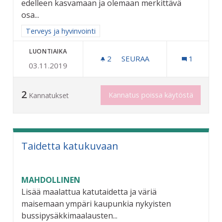
edelleen kasvamaan ja olemaan merkittävä
osa...
Rajaa tulokset aihepiirin mukaan: Terveys ja hyvinvointi
Terveys ja hyvinvointi
LUONTIAIKA
2
2 SEURAAJAA
SEURAA
1
03.11.2019
VANHUSVÄESTÖN SAIRAUK
2
Kannatus poissa käytöstä
Kannatukset
Taidetta katukuvaan
MAHDOLLINEN
Lisää maalattua katutaidetta ja väriä
maisemaan ympäri kaupunkia nykyisten
bussipysäkkimaalausten...