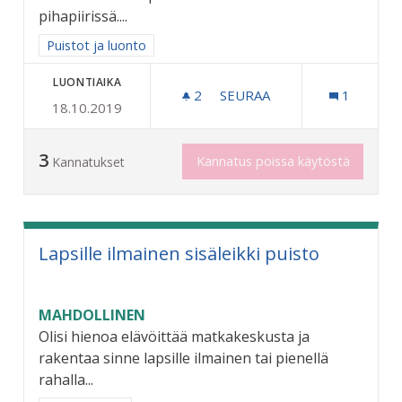
pihapiirissä....
Rajaa tulokset aihepiirin mukaan: Puistot ja luonto
Puistot ja luonto
LUONTIAIKA
2
2 SEURAAJAA
SEURAA
1
18.10.2019
PUSIKOITTEN RAIVAAMINE
3
Kannatus poissa käytöstä
Kannatukset
Lapsille ilmainen sisäleikki puisto
MAHDOLLINEN
Olisi hienoa elävöittää matkakeskusta ja
rakentaa sinne lapsille ilmainen tai pienellä
rahalla...