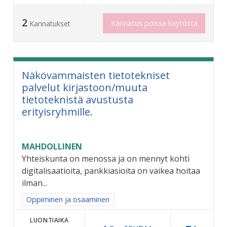
2
Kannatus poissa käytöstä
Kannatukset
Näkövammaisten tietotekniset
palvelut kirjastoon/muuta
tietoteknistä avustusta
erityisryhmille.
MAHDOLLINEN
Yhteiskunta on menossa ja on mennyt kohti
digitalisaatioita, pankkiasioita on vaikea hoitaa
ilman...
Rajaa tulokset aihepiirin mukaan: Oppiminen ja osaaminen
Oppiminen ja osaaminen
LUONTIAIKA