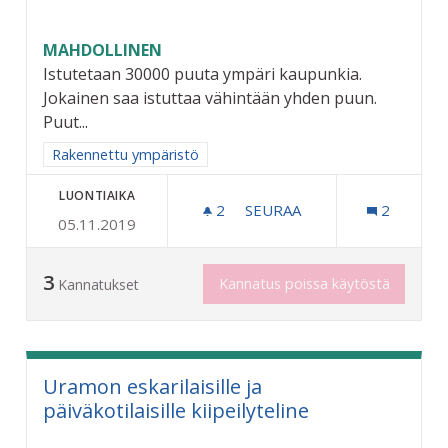
MAHDOLLINEN
Istutetaan 30000 puuta ympäri kaupunkia.
Jokainen saa istuttaa vähintään yhden puun.
Puut...
Rajaa tulokset aihepiirin mukaan: Rakennettu ympäristö
Rakennettu ympäristö
LUONTIAIKA
2
2 SEURAAJAA
SEURAA
2
05.11.2019
NIMIKKOPUU JOKAISELLE 
3
Kannatus poissa käytöstä
Kannatukset
Uramon eskarilaisille ja
päiväkotilaisille kiipeilyteline