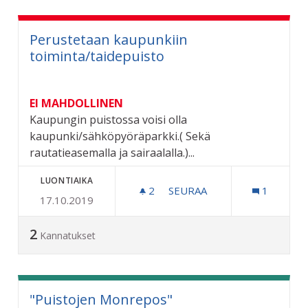
Perustetaan kaupunkiin
toiminta/taidepuisto
EI MAHDOLLINEN
Kaupungin puistossa voisi olla
kaupunki/sähköpyöräparkki.( Sekä
rautatieasemalla ja sairaalalla.)...
LUONTIAIKA
2
2 SEURAAJAA
SEURAA
1
17.10.2019
PERUSTETAAN KAUPUNKII
2
Kannatukset
"Puistojen Monrepos"