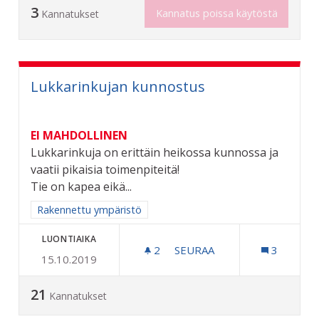
3
Kannatus poissa käytöstä
Kannatukset
Lukkarinkujan kunnostus
EI MAHDOLLINEN
Lukkarinkuja on erittäin heikossa kunnossa ja
vaatii pikaisia toimenpiteitä!
Tie on kapea eikä...
Rajaa tulokset aihepiirin mukaan: Rakennettu ympäristö
Rakennettu ympäristö
LUONTIAIKA
2
2 SEURAAJAA
SEURAA
3
15.10.2019
LUKKARINKUJAN KUNNOS
21
Kannatukset