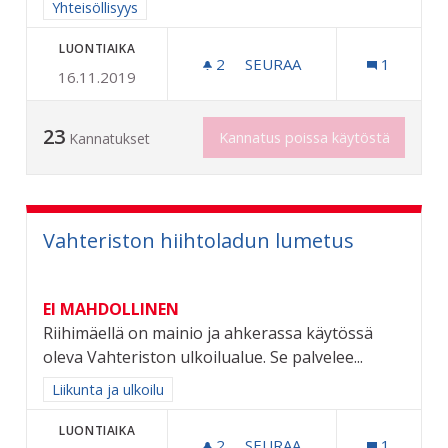
Rajaa tulokset aihepiirin mukaan: Yhteisöllisyys
Yhteisöllisyys
LUONTIAIKA
2
2 SEURAAJAA
SEURAA
1
16.11.2019
LAPSILLE ILMAINEN SISÄLE
23
Kannatus poissa käytöstä
Kannatukset
Vahteriston hiihtoladun lumetus
EI MAHDOLLINEN
Riihimäellä on mainio ja ahkerassa käytössä
oleva Vahteriston ulkoilualue. Se palvelee...
Rajaa tulokset aihepiirin mukaan: Liikunta ja ulkoilu
Liikunta ja ulkoilu
LUONTIAIKA
2
2 SEURAAJAA
SEURAA
1