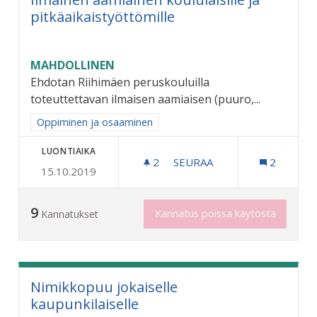
pitkäaikaistyöttömille
MAHDOLLINEN
Ehdotan Riihimäen peruskouluilla
toteuttettavan ilmaisen aamiaisen (puuro,...
Rajaa tulokset aihepiirin mukaan: Oppiminen ja osaaminen
Oppiminen ja osaaminen
LUONTIAIKA
2
2 SEURAAJAA
SEURAA
2
15.10.2019
ILMAINEN AAMIAINEN KOUL
9
Kannatus poissa käytöstä
Kannatukset
Nimikkopuu jokaiselle
kaupunkilaiselle