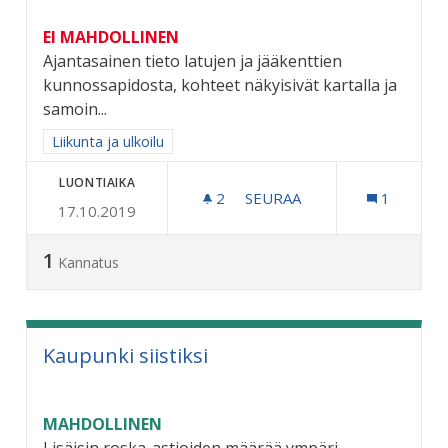
EI MAHDOLLINEN
Ajantasainen tieto latujen ja jääkenttien
kunnossapidosta, kohteet näkyisivät kartalla ja
samoin...
Rajaa tulokset aihepiirin mukaan: Liikunta ja ulkoilu
Liikunta ja ulkoilu
LUONTIAIKA
2
2 SEURAAJAA
SEURAA
1
17.10.2019
LATUJEN JA JÄÄKENTTIEN
1
Kannatus
Kaupunki siistiksi
MAHDOLLINEN