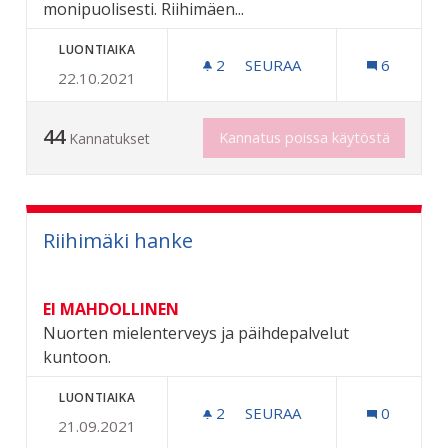
monipuolisesti. Riihimäen...
LUONTIAIKA
2
2 SEURAAJAA
SEURAA
6
22.10.2021
TAIDEKIRJA RIIHIMÄEN T
44
Kannatus poissa käytöstä
Kannatukset
Riihimäki hanke
EI MAHDOLLINEN
Nuorten mielenterveys ja päihdepalvelut
kuntoon.
LUONTIAIKA
2
2 SEURAAJAA
SEURAA
0
21.09.2021
RIIHIMÄKI HANKE