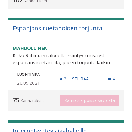
107
Kannatukset
Espanjansiruetanoiden torjunta
MAHDOLLINEN
Koko Riihimäen alueella esiintyy runsaasti
espanjansiruetanoita, joiden torjunta kaikin...
LUONTIAIKA
2
2 SEURAAJAA
SEURAA
4
20.09.2021
ESPANJANSIRUETANOIDEN
75
Kannatus poissa käytöstä
Kannatukset
Internet-yhteys jäähalleille