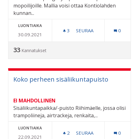
mopoilijoille. Mallia voisi ottaa Kontiolahden
kunnan...
LUONTIAIKA
3
3 SEURAAJAA
SEURAA
0
30.09.2021
RIIHIMÄEN MOPOSUORA
33
Kannatukset
Koko perheen sisäliikuntapuisto
EI MAHDOLLINEN
Sisäliikuntapaikka/-puisto Riihimäelle, jossa olisi
trampoliineja, airtrackeja, renkaita,...
LUONTIAIKA
2
2 SEURAAJAA
SEURAA
0
22.09.2021
KOKO PERHEEN SISÄLIIK