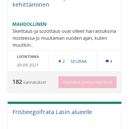
kehittäminen
MAHDOLLINEN
Skeittaus-ja scoottaus ovat olleet harrastuksina
nosteessa jo muutaman vuoden ajan, kuten
muutkin...
LUONTIAIKA
2
2 SEURAAJAA
SEURAA
4
20.09.2021
PELTOSAAREN SKEITTIPU
182
Kannatus poissa käytöstä
Kannatukset
Frisbeegolfrata Lasin alueelle