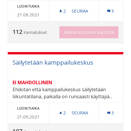
LUONTIAIKA
2
2 SEURAAJAA
SEURAA
3
21.09.2021
ULKOKUNTOSALI RIIHIMÄ
112
Kannatus poissa käytöstä
Kannatukset
Säilytetään kamppailukeskus
EI MAHDOLLINEN
Ehdotan että kamppailukeskus säilytetään
liikuntatilana, paikalla on runsaasti käyttäjiä...
LUONTIAIKA
2
2 SEURAAJAA
SEURAA
3
21.09.2021
SÄILYTETÄÄN KAMPPAILU