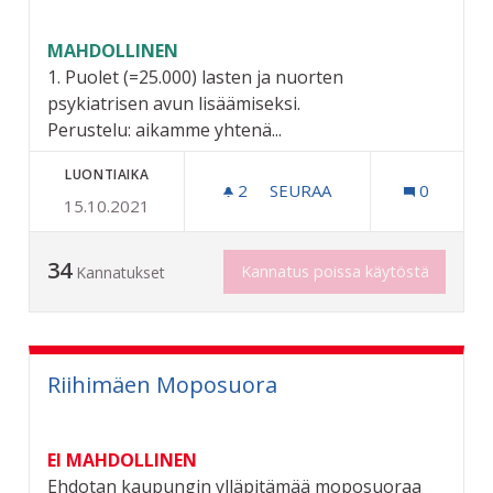
MAHDOLLINEN
1. Puolet (=25.000) lasten ja nuorten
psykiatrisen avun lisäämiseksi.
Perustelu: aikamme yhtenä...
LUONTIAIKA
2
2 SEURAAJAA
SEURAA
0
15.10.2021
LASTEN JA NUORTEN PSYKI
34
Kannatus poissa käytöstä
Kannatukset
Riihimäen Moposuora
EI MAHDOLLINEN
Ehdotan kaupungin ylläpitämää moposuoraa