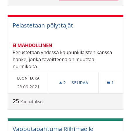
Pelastetaan pölyttäjät
EI MAHDOLLINEN
Perustetaan yhdessä kaupunkilaisten kanssa
hanke, jonka tavoitteena on muuttaa
nurmikoita...
LUONTIAIKA
2
2 SEURAAJAA
SEURAA
1
28.09.2021
PELASTETAAN PÖLYTTÄJÄ
25
Kannatukset
Vapputapahtuma Riihimäelle