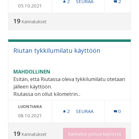
2
2 SEURAAJAA
SEURAA
2
05.10.2021
LASIN KIERTOLIITTYMÄ- M
19
Kannatukset
Riutan tykkilumilatu käyttöön
MAHDOLLINEN
Esitän, että Riutassa oleva tykkilumilatu otetaan
jälleen käyttöön.
Riutassa on ollut kilometrin...
LUONTIAIKA
2
2 SEURAAJAA
SEURAA
0
08.10.2021
RIUTAN TYKKILUMILATU 
19
Kannatus poissa käytöstä
Kannatukset