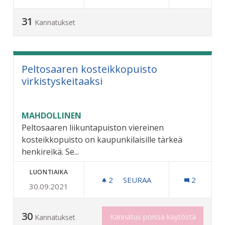
31
Kannatukset
Peltosaaren kosteikkopuisto
virkistyskeitaaksi
MAHDOLLINEN
Peltosaaren liikuntapuiston viereinen
kosteikkopuisto on kaupunkilaisille tärkeä
henkireikä. Se...
LUONTIAIKA
2
2 SEURAAJAA
SEURAA
2
30.09.2021
PELTOSAAREN KOSTEIKKOP
30
Kannatus poissa käytöstä
Kannatukset