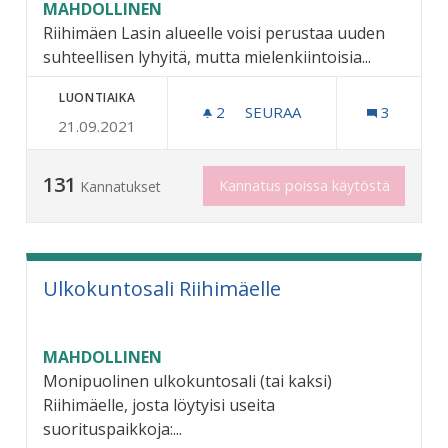
MAHDOLLINEN
Riihimäen Lasin alueelle voisi perustaa uuden
suhteellisen lyhyitä, mutta mielenkiintoisia...
LUONTIAIKA
2
2 SEURAAJAA
SEURAA
3
21.09.2021
FRISBEEGOLFRATA LASIN 
131
Kannatus poissa käytöstä
Kannatukset
Ulkokuntosali Riihimäelle
MAHDOLLINEN
Monipuolinen ulkokuntosali (tai kaksi)
Riihimäelle, josta löytyisi useita
suorituspaikkoja:...