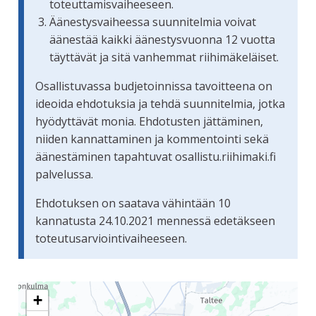
toteuttamisvaiheeseen.
Äänestysvaiheessa suunnitelmia voivat
äänestää kaikki äänestysvuonna 12 vuotta
täyttävät ja sitä vanhemmat riihimäkeläiset.
Osallistuvassa budjetoinnissa tavoitteena on
ideoida ehdotuksia ja tehdä suunnitelmia, jotka
hyödyttävät monia. Ehdotusten jättäminen,
niiden kannattaminen ja kommentointi sekä
äänestäminen tapahtuvat osallistu.riihimaki.fi
palvelussa.
Ehdotuksen on saatava vähintään 10
kannatusta 24.10.2021 mennessä edetäkseen
toteutusarviointivaiheeseen.
Seuraavassa elementissä on kartta, joka esittää tämän siv
+