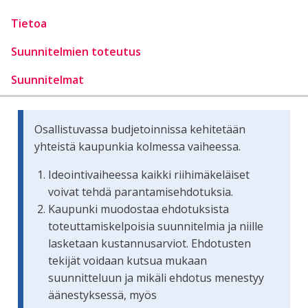
Tietoa
Suunnitelmien toteutus
Suunnitelmat
Osallistuvassa budjetoinnissa kehitetään
yhteistä kaupunkia kolmessa vaiheessa.
Ideointivaiheessa kaikki riihimäkeläiset
voivat tehdä parantamisehdotuksia.
Kaupunki muodostaa ehdotuksista
toteuttamiskelpoisia suunnitelmia ja niille
lasketaan kustannusarviot. Ehdotusten
tekijät voidaan kutsua mukaan
suunnitteluun ja mikäli ehdotus menestyy
äänestyksessä, myös