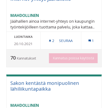
MAHDOLLINEN
Jäähallien ainoa internet-yhteys on kaupungin
työntekijöilleen tuottama palvelu, joka kattaa...
LUONTIAIKA
2
2 SEURAAJAA
SEURAA
1
20.10.2021
INTERNET-YHTEYS JÄÄHAL
70
Kannatus poissa käytöstä
Kannatukset
Sakon kentästä monipuolinen
lähiliikuntapaikka
MAHDOLLINEN