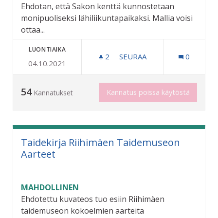
Ehdotan, että Sakon kenttä kunnostetaan
monipuoliseksi lähiliikuntapaikaksi. Mallia voisi
ottaa...
LUONTIAIKA
2
2 SEURAAJAA
SEURAA
0
04.10.2021
SAKON KENTÄSTÄ MONIPU
54
Kannatus poissa käytöstä
Kannatukset
Taidekirja Riihimäen Taidemuseon
Aarteet
MAHDOLLINEN
Ehdotettu kuvateos tuo esiin Riihimäen
taidemuseon kokoelmien aarteita