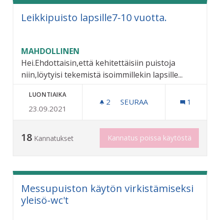
Leikkipuisto lapsille7-10 vuotta.
MAHDOLLINEN
Hei.Ehdottaisin,että kehitettäisiin puistoja
niin,löytyisi tekemistä isoimmillekin lapsille...
LUONTIAIKA
2
2 SEURAAJAA
SEURAA
1
23.09.2021
LEIKKIPUISTO LAPSILLE7-
18
Kannatus poissa käytöstä
Kannatukset
Messupuiston käytön virkistämiseksi
yleisö-wc't