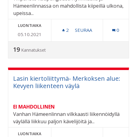
Hämeenlinnassa on mahdollista kiipeillä ulkona,
upeissa...
LUONTIAIKA
2
2 SEURAAJAA
SEURAA
0
05.10.2021
RIUTTA, SEIKKAILUPUISTO
19
Kannatukset
Lasin kiertoliittymä- Merkoksen alue:
Kevyen liikenteen väylä
EI MAHDOLLINEN
Vanhan Hämeenlinnan vilkkaasti liikennöidyllä
väylällä liikkuu paljon kävelijöitä ja...
LUONTIAIKA