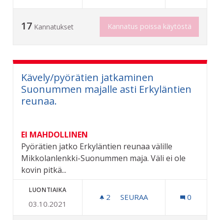
17
Kannatus poissa käytöstä
Kannatukset
Kävely/pyörätien jatkaminen
Suonummen majalle asti Erkyläntien
reunaa.
EI MAHDOLLINEN
Pyörätien jatko Erkyläntien reunaa välille
Mikkolanlenkki-Suonummen maja. Väli ei ole
kovin pitkä...
LUONTIAIKA
2
2 SEURAAJAA
SEURAA
0
03.10.2021
KÄVELY/PYÖRÄTIEN JATKA