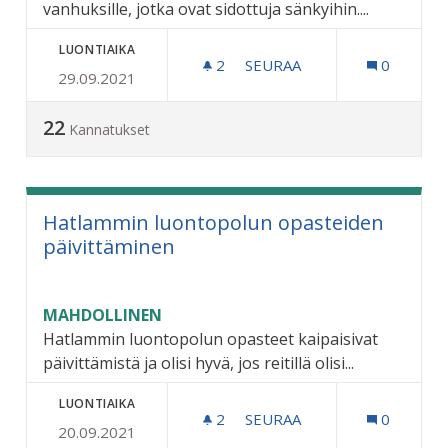
vanhuksille, jotka ovat sidottuja sänkyihin....
LUONTIAIKA
2
2 SEURAAJAA
SEURAA
0
29.09.2021
PAINEHAAVAPATJA
22
Kannatukset
Hatlammin luontopolun opasteiden
päivittäminen
MAHDOLLINEN
Hatlammin luontopolun opasteet kaipaisivat
päivittämistä ja olisi hyvä, jos reitillä olisi...
LUONTIAIKA
2
2 SEURAAJAA
SEURAA
0
20.09.2021
HATLAMMIN LUONTOPOLU