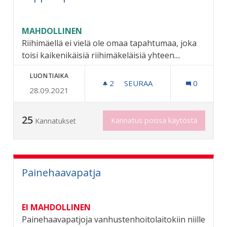
MAHDOLLINEN
Riihimäellä ei vielä ole omaa tapahtumaa, joka
toisi kaikenikäisiä riihimäkeläisiä yhteen....
LUONTIAIKA
2
2 SEURAAJAA
SEURAA
0
28.09.2021
VAPPUTAPAHTUMA RIIHIM
25
Kannatus poissa käytöstä
Kannatukset
Painehaavapatja
EI MAHDOLLINEN
Painehaavapatjoja vanhustenhoitolaitokiin niille