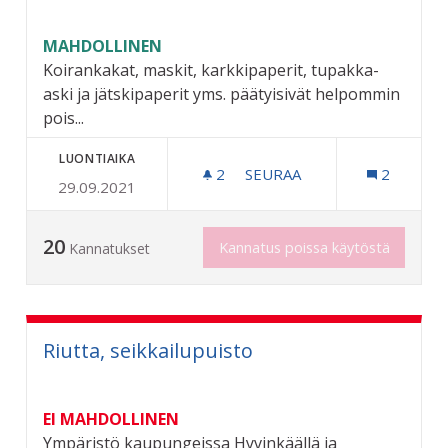
MAHDOLLINEN
Koirankakat, maskit, karkkipaperit, tupakka-
aski ja jätskipaperit yms. päätyisivät helpommin
pois...
LUONTIAIKA
2
2 SEURAAJAA
SEURAA
2
29.09.2021
LISÄÄ ROSKIKSIA
20
Kannatus poissa käytöstä
Kannatukset
Riutta, seikkailupuisto
EI MAHDOLLINEN
Ympäristö kaupungeissa Hyvinkäällä ja