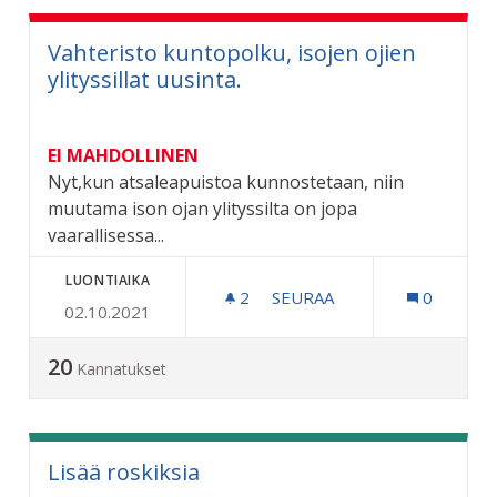
Vahteristo kuntopolku, isojen ojien
ylityssillat uusinta.
EI MAHDOLLINEN
Nyt,kun atsaleapuistoa kunnostetaan, niin
muutama ison ojan ylityssilta on jopa
vaarallisessa...
LUONTIAIKA
2
2 SEURAAJAA
SEURAA
0
02.10.2021
VAHTERISTO KUNTOPOLKU, 
20
Kannatukset
Lisää roskiksia