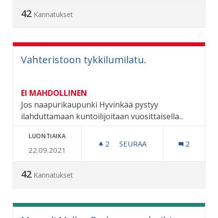
42
Kannatukset
Vahteristoon tykkilumilatu.
EI MAHDOLLINEN
Jos naapurikaupunki Hyvinkää pystyy
ilahduttamaan kuntoilijoitaan vuosittaisella...
LUONTIAIKA
2
2 SEURAAJAA
SEURAA
2
22.09.2021
VAHTERISTOON TYKKILUM
42
Kannatukset