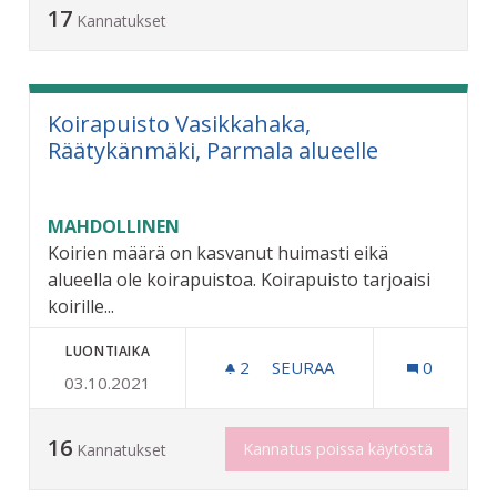
17
Kannatukset
Koirapuisto Vasikkahaka,
Räätykänmäki, Parmala alueelle
MAHDOLLINEN
Koirien määrä on kasvanut huimasti eikä
alueella ole koirapuistoa. Koirapuisto tarjoaisi
koirille...
LUONTIAIKA
2
2 SEURAAJAA
SEURAA
0
03.10.2021
KOIRAPUISTO VASIKKAHAK
16
Kannatus poissa käytöstä
Kannatukset