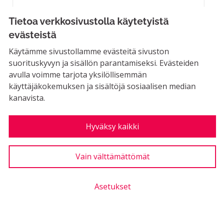
MAHDOLLINEN
Tietoa verkkosivustolla käytetyistä
Kuvitettu opaskartta, jossa oleelliset kohteet
evästeistä
liioiteltu. Mukana myös ihmisiä, eläimiä,...
Käytämme sivustollamme evästeitä sivuston
LUONTIAIKA
suorituskyvyn ja sisällön parantamiseksi. Evästeiden
2
2 SEURAAJAA
SEURAA
0
20.10.2021
HAUSKA RIIHIMÄEN OPAS
avulla voimme tarjota yksilöllisemmän
käyttäjäkokemuksen ja sisältöjä sosiaalisen median
14
kanavista.
Kannatus poissa käytöstä
Kannatukset
Hyväksy kaikki
Kamppailukeskus Uudet tilat tai
Vain välttämättömät
vuokrasopimuksen jatkaminen ja
tilojen kehittäminen
Asetukset
EI MAHDOLLINEN