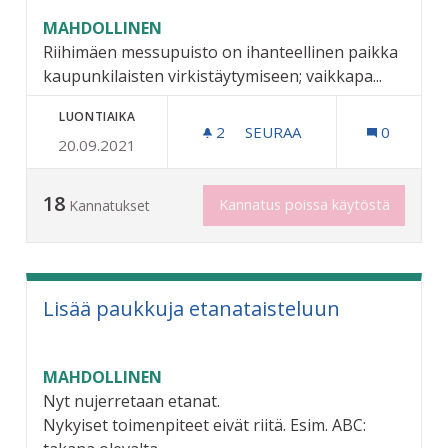
MAHDOLLINEN
Riihimäen messupuisto on ihanteellinen paikka
kaupunkilaisten virkistäytymiseen; vaikkapa...
LUONTIAIKA
2
2 SEURAAJAA
SEURAA
0
20.09.2021
MESSUPUISTON KÄYTÖN VI
18
Kannatus poissa käytöstä
Kannatukset
Lisää paukkuja etanataisteluun
MAHDOLLINEN
Nyt nujerretaan etanat.
Nykyiset toimenpiteet eivät riitä. Esim. ABC: