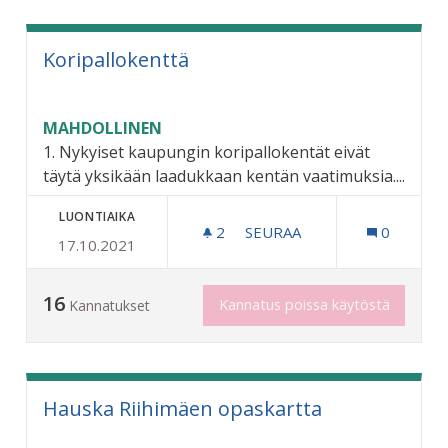
Koripallokenttä
MAHDOLLINEN
1. Nykyiset kaupungin koripallokentät eivät
täytä yksikään laadukkaan kentän vaatimuksia....
LUONTIAIKA
2
2 SEURAAJAA
SEURAA
0
17.10.2021
KORIPALLOKENTTÄ
16
Kannatus poissa käytöstä
Kannatukset
Hauska Riihimäen opaskartta