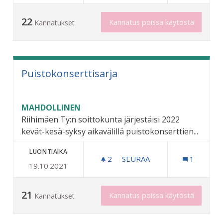
22
Kannatus poissa käytöstä
Kannatukset
Puistokonserttisarja
MAHDOLLINEN
Riihimäen Ty:n soittokunta järjestäisi 2022
kevät-kesä-syksy aikavälillä puistokonserttien...
LUONTIAIKA
2
2 SEURAAJAA
SEURAA
1
19.10.2021
PUISTOKONSERTTISARJA
21
Kannatus poissa käytöstä
Kannatukset