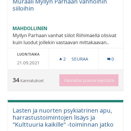
Muraali Myllyn Parhaan vanhoihin
siiloihin
MAHDOLLINEN
Myllyn Parhaan vanhat siilot Riihimäellä olisivat
kuin luodut jollekin vastaavan mittakaavan...
LUONTIAIKA
2
2 SEURAAJAA
SEURAA
0
21.09.2021
MURAALI MYLLYN PARHAAN
34
Kannatus poissa käytöstä
Kannatukset
Lasten ja nuorten psykiatrinen apu,
harrastustoimintojen lisäys ja
"Kulttuuria kaikille" -toiminnan jatko