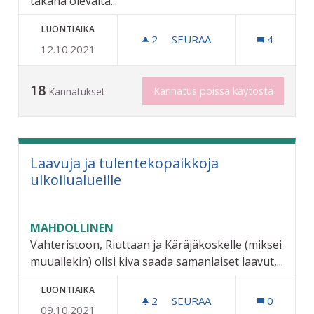
takana olevalta...
LUONTIAIKA
2
2 SEURAAJAA
SEURAA
4
12.10.2021
LISÄÄ PAUKKUJA ETANATA
18
Kannatus poissa käytöstä
Kannatukset
Laavuja ja tulentekopaikkoja
ulkoilualueille
MAHDOLLINEN
Vahteristoon, Riuttaan ja Käräjäkoskelle (miksei
muuallekin) olisi kiva saada samanlaiset laavut,...
LUONTIAIKA
2
2 SEURAAJAA
SEURAA
0
09.10.2021
LAAVUJA JA TULENTEKOPAI