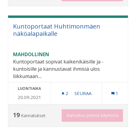
Kuntoportaat Huhtimonmäen
näköalapaikalle
MAHDOLLINEN
Kuntoportaat sopivat kaikenikäisille ja -
kuntoisille ja kannustavat ihmisiä ulos
liikkumaan....
LUONTIAIKA
2
2 SEURAAJAA
SEURAA
1
20.09.2021
KUNTOPORTAAT HUHTIMO
19
Kannatus poissa käytöstä
Kannatukset