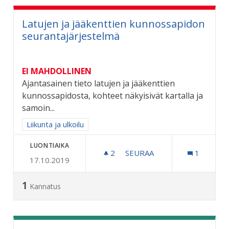
Latujen ja jääkenttien kunnossapidon
seurantajärjestelmä
EI MAHDOLLINEN
Ajantasainen tieto latujen ja jääkenttien
kunnossapidosta, kohteet näkyisivät kartalla ja
samoin...
Rajaa tulokset aihepiirin mukaan: Liikunta ja ulkoilu
Liikunta ja ulkoilu
LUONTIAIKA
2
2 SEURAAJAA
SEURAA
1
17.10.2019
LATUJEN JA JÄÄKENTTIEN
1
Kannatus