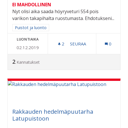
EI MAHDOLLINEN
Nyt olisi aika saada höyryveturi 554 pois
varikon takapihalta ruostumasta. Ehdotukseni...
Rajaa tulokset aihepiirin mukaan: Puistot ja luonto
Puistot ja luonto
LUONTIAIKA
2
2 SEURAAJAA
SEURAA
0
02.12.2019
HÖYRYVETURI 554:LLE SA
2
Kannatukset
Rakkauden hedelmäpuutarha
Latupuistoon