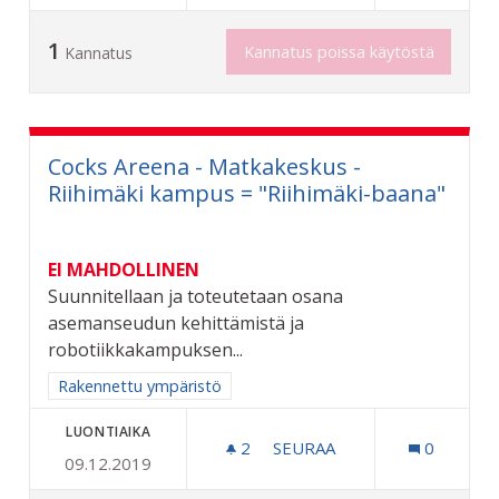
1
Kannatus poissa käytöstä
Kannatus
Cocks Areena - Matkakeskus -
Riihimäki kampus = "Riihimäki-baana"
EI MAHDOLLINEN
Suunnitellaan ja toteutetaan osana
asemanseudun kehittämistä ja
robotiikkakampuksen...
Rajaa tulokset aihepiirin mukaan: Rakennettu ympäristö
Rakennettu ympäristö
LUONTIAIKA
2
2 SEURAAJAA
SEURAA
0
09.12.2019
COCKS AREENA - MATKAKES