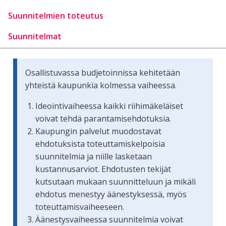
Suunnitelmien toteutus
Suunnitelmat
Osallistuvassa budjetoinnissa kehitetään
yhteistä kaupunkia kolmessa vaiheessa.
Ideointivaiheessa kaikki riihimäkeläiset
voivat tehdä parantamisehdotuksia.
Kaupungin palvelut muodostavat
ehdotuksista toteuttamiskelpoisia
suunnitelmia ja niille lasketaan
kustannusarviot. Ehdotusten tekijät
kutsutaan mukaan suunnitteluun ja mikäli
ehdotus menestyy äänestyksessä, myös
toteuttamisvaiheeseen.
Äänestysvaiheessa suunnitelmia voivat