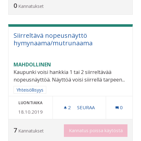
0
Kannatukset
Siirreltävä nopeusnäyttö
hymynaama/mutrunaama
MAHDOLLINEN
Kaupunki voisi hankkia 1 tai 2 siirreltävää
nopeusnäyttöä. Näyttöä voisi siirrellä tarpeen...
Rajaa tulokset aihepiirin mukaan: Yhteisöllisyys
Yhteisöllisyys
LUONTIAIKA
2
2 SEURAAJAA
SEURAA
0
18.10.2019
SIIRRELTÄVÄ NOPEUSNÄ
7
Kannatus poissa käytöstä
Kannatukset