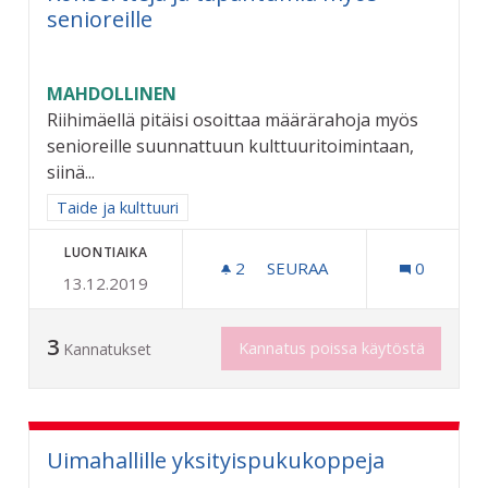
senioreille
MAHDOLLINEN
Riihimäellä pitäisi osoittaa määrärahoja myös
senioreille suunnattuun kulttuuritoimintaan,
siinä...
Rajaa tulokset aihepiirin mukaan: Taide ja kulttuuri
Taide ja kulttuuri
LUONTIAIKA
2
2 SEURAAJAA
SEURAA
0
13.12.2019
KONSERTTEJA JA TAPAHTU
3
Kannatus poissa käytöstä
Kannatukset
Uimahallille yksityispukukoppeja