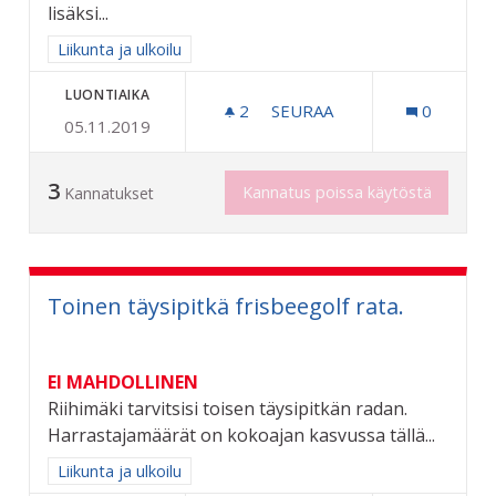
lisäksi...
Rajaa tulokset aihepiirin mukaan: Liikunta ja ulkoilu
Liikunta ja ulkoilu
LUONTIAIKA
2
2 SEURAAJAA
SEURAA
0
05.11.2019
KOIRALATU RIIHIMÄELLE
3
Kannatus poissa käytöstä
Kannatukset
Toinen täysipitkä frisbeegolf rata.
EI MAHDOLLINEN
Riihimäki tarvitsisi toisen täysipitkän radan.
Harrastajamäärät on kokoajan kasvussa tällä...
Rajaa tulokset aihepiirin mukaan: Liikunta ja ulkoilu
Liikunta ja ulkoilu