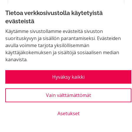
EI MAHDOLLINEN
Tietoa verkkosivustolla käytetyistä
Luodaan Riihimäelle rakkauden
evästeistä
hedelmäpuutarha, johon kaupungin asukkaat
Käytämme sivustollamme evästeitä sivuston
saavat puisto-osaston...
suorituskyvyn ja sisällön parantamiseksi. Evästeiden
Rajaa tulokset aihepiirin mukaan: Puistot ja luonto
Puistot ja luonto
avulla voimme tarjota yksilöllisemmän
käyttäjäkokemuksen ja sisältöjä sosiaalisen median
LUONTIAIKA
2
2 SEURAAJAA
SEURAA
0
kanavista.
30.10.2019
RAKKAUDEN HEDELMÄPUU
0
Hyväksy kaikki
Kannatukset
Vain välttämättömät
Karpaloviljelmä Sammaliston suolle
Asetukset
EI MAHDOLLINEN
Kekkilä lopettaa pian turpeen kaivamisen.