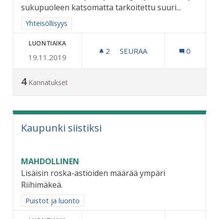
sukupuoleen katsomatta tarkoitettu suuri...
Rajaa tulokset aihepiirin mukaan: Yhteisöllisyys
Yhteisöllisyys
LUONTIAIKA
2
2 SEURAAJAA
SEURAA
0
19.11.2019
KAUPUNKILAISTEN OLOH
4
Kannatukset
Kaupunki siistiksi
MAHDOLLINEN
Lisäisin roska-astioiden määrää ympäri
Riihimäkeä.
Rajaa tulokset aihepiirin mukaan: Puistot ja luonto
Puistot ja luonto