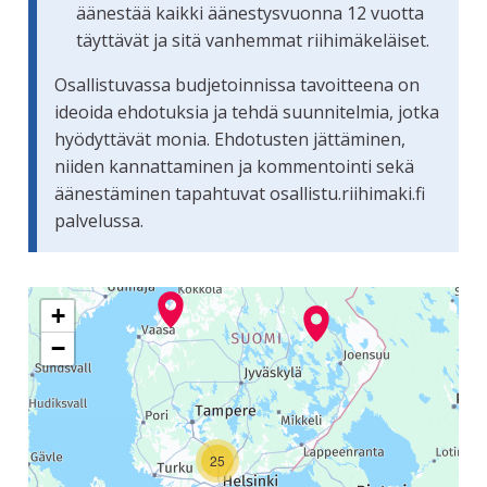
äänestää kaikki äänestysvuonna 12 vuotta
täyttävät ja sitä vanhemmat riihimäkeläiset.
Osallistuvassa budjetoinnissa tavoitteena on
ideoida ehdotuksia ja tehdä suunnitelmia, jotka
hyödyttävät monia. Ehdotusten jättäminen,
niiden kannattaminen ja kommentointi sekä
äänestäminen tapahtuvat osallistu.riihimaki.fi
palvelussa.
Seuraavassa elementissä on kartta, joka esittää tämän siv
+
−
25