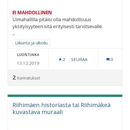
EI MAHDOLLINEN
Uimahallilla pitäisi olla mahdollisuus
yksityisyyteen sitä erityisesti tarvitsevalle.
...
Rajaa tulokset aihepiirin mukaan: Liikunta ja ulkoilu
Liikunta ja ulkoilu
LUONTIAIKA
2
2 SEURAAJAA
SEURAA
0
13.12.2019
UIMAHALLILLE YKSITYISP
2
Kannatukset
Riihimäen historiasta tai Riihimäkeä
kuvastava muraali