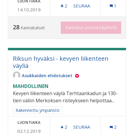
LUONTIAIKA
2
2 SEURAAJAA
SEURAA
1
14.10.2019
KAUPUNKI SIISTIKSI
28
Kannatus poissa käytöstä
Kannatukset
Riksun hyväksi - kevyen liikenteen
väyliä
Asukkaiden ehdotukset
MAHDOLLINEN
Kevyen liikenteen väylä Terhtaankadun ja 130-
tien väliin Merkoksen risteykseen helpottaa...
Rajaa tulokset aihepiirin mukaan: Rakennettu ympäristö
Rakennettu ympäristö
LUONTIAIKA
2
2 SEURAAJAA
SEURAA
2
02.12.2019
RIKSUN HYVÄKSI - KEVYEN