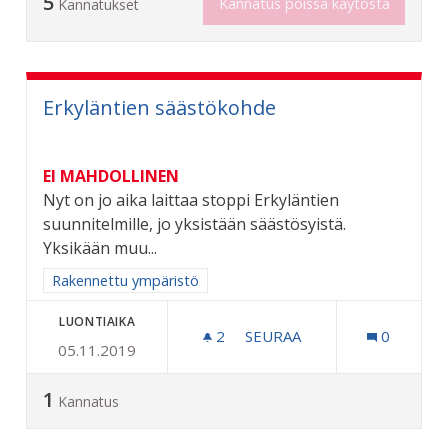
5
Kannatus poissa käytöstä
Kannatukset
Erkyläntien säästökohde
EI MAHDOLLINEN
Nyt on jo aika laittaa stoppi Erkyläntien
suunnitelmille, jo yksistään säästösyistä.
Yksikään muu...
Rajaa tulokset aihepiirin mukaan: Rakennettu ympäristö
Rakennettu ympäristö
LUONTIAIKA
2
2 SEURAAJAA
SEURAA
0
05.11.2019
ERKYLÄNTIEN SÄÄSTÖKO
1
Kannatus