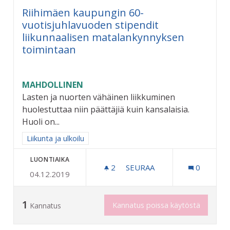
Riihimäen kaupungin 60-
vuotisjuhlavuoden stipendit
liikunnaalisen matalankynnyksen
toimintaan
MAHDOLLINEN
Lasten ja nuorten vähäinen liikkuminen
huolestuttaa niin päättäjiä kuin kansalaisia.
Huoli on...
Rajaa tulokset aihepiirin mukaan: Liikunta ja ulkoilu
Liikunta ja ulkoilu
LUONTIAIKA
2
2 SEURAAJAA
SEURAA
0
04.12.2019
RIIHIMÄEN KAUPUNGIN 6
1
Kannatus poissa käytöstä
Kannatus