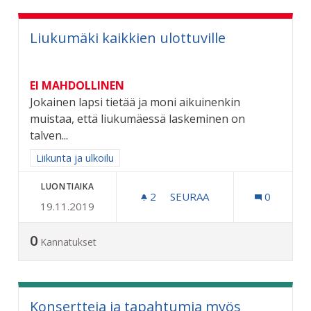
Liukumäki kaikkien ulottuville
EI MAHDOLLINEN
Jokainen lapsi tietää ja moni aikuinenkin
muistaa, että liukumäessä laskeminen on
talven...
Rajaa tulokset aihepiirin mukaan: Liikunta ja ulkoilu
Liikunta ja ulkoilu
LUONTIAIKA
2
2 SEURAAJAA
SEURAA
0
19.11.2019
LIUKUMÄKI KAIKKIEN ULO
0
Kannatukset
Konsertteja ja tapahtumia myös