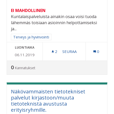
EI MAHDOLLINEN
Kuntalaispalveluista ainakin osaa voisi tuoda
lähemmäs toisiaan asioinnin helpottamiseksi
ja...
Rajaa tulokset aihepiirin mukaan: Terveys ja hyvinvointi
Terveys ja hyvinvointi
LUONTIAIKA
2
2 SEURAAJAA
SEURAA
0
06.11.2019
KUNTALAISPALVELUT LÄH
0
Kannatukset
Näkövammaisten tietotekniset
palvelut kirjastoon/muuta
tietoteknistä avustusta
erityisryhmille.