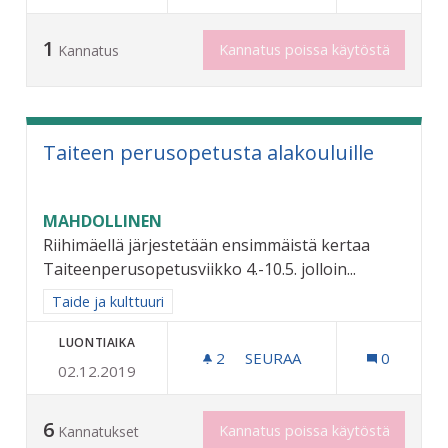
1
Kannatus poissa käytöstä
Kannatus
Taiteen perusopetusta alakouluille
MAHDOLLINEN
Riihimäellä järjestetään ensimmäistä kertaa
Taiteenperusopetusviikko 4.-10.5. jolloin...
Rajaa tulokset aihepiirin mukaan: Taide ja kulttuuri
Taide ja kulttuuri
LUONTIAIKA
2
2 SEURAAJAA
SEURAA
0
02.12.2019
TAITEEN PERUSOPETUSTA
6
Kannatus poissa käytöstä
Kannatukset