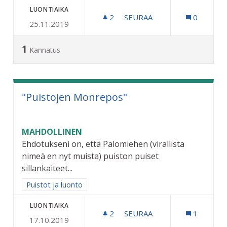
LUONTIAIKA
2
2 SEURAAJAA
SEURAA
0
25.11.2019
TOINEN TÄYSIPITKÄ FRISB
1
Kannatus
"Puistojen Monrepos"
MAHDOLLINEN
Ehdotukseni on, että Palomiehen (virallista
nimeä en nyt muista) puiston puiset
sillankaiteet...
Rajaa tulokset aihepiirin mukaan: Puistot ja luonto
Puistot ja luonto
LUONTIAIKA
2
2 SEURAAJAA
SEURAA
1
17.10.2019
"PUISTOJEN MONREPOS"