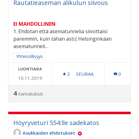
Rautatieaseman alikulun siivous
EI MAHDOLLINEN
1. Ehdotan että asematunnelia siivottaisi
paremmin, kuin tähän asti.( Helsinginkään
asematunneli...
Rajaa tulokset aihepiirin mukaan: Yhteisöllisyys
Yhteisöllisyys
LUONTIAIKA
2
2 SEURAAJAA
SEURAA
0
10.11.2019
RAUTATIEASEMAN ALIKULU
4
Kannatukset
Höyryveturi 554:lle sadekatos
Asukkaiden ehdotukset