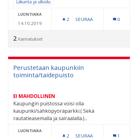
Rajaa tulokset aihepiirin mukaan: Liikunta ja ulkoilu
Liikunta ja ulkoilu
LUONTIAIKA
2
2 SEURAAJAA
SEURAA
0
14.10.2019
KUNNOSTETAAN HIIHTOMA
2
Kannatukset
Perustetaan kaupunkiin
toiminta/taidepuisto
EI MAHDOLLINEN
Kaupungin puistossa voisi olla
kaupunki/sähköpyöräparkki.( Sekä
rautatieasemalla ja sairaalalla.)...
LUONTIAIKA
2
2 SEURAAJAA
SEURAA
1