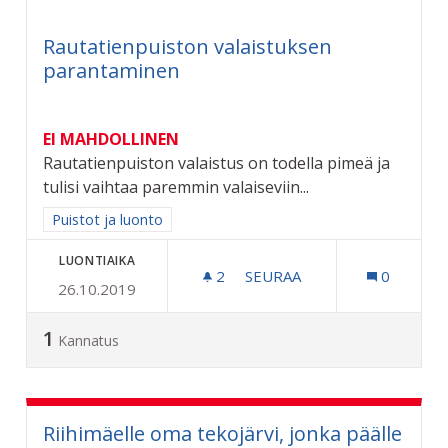
Rautatienpuiston valaistuksen
parantaminen
EI MAHDOLLINEN
Rautatienpuiston valaistus on todella pimeä ja
tulisi vaihtaa paremmin valaiseviin...
Rajaa tulokset aihepiirin mukaan: Puistot ja luonto
Puistot ja luonto
LUONTIAIKA
2
2 SEURAAJAA
SEURAA
0
26.10.2019
RAUTATIENPUISTON VALA
1
Kannatus
Riihimäelle oma tekojärvi, jonka päälle