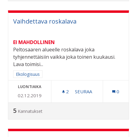
Vaihdettava roskalava
EI MAHDOLLINEN
Peltosaaren alueelle roskalava joka
tyhjennettäisiin vaikka joka toinen kuukausi.
Lava toimisi...
Rajaa tulokset aihepiirin mukaan: Ekologisuus
Ekologisuus
LUONTIAIKA
2
2 SEURAAJAA
SEURAA
0
02.12.2019
VAIHDETTAVA ROSKALAVA
5
Kannatukset