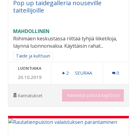
Pop up taidegalleria nouseville
taiteilijoille
MAHDOLLINEN
Riihimäen keskustassa riittää tyhjiä liiketiloja,
täynnä luonnonvaloa. Käyttäisin rahat...
Rajaa tulokset aihepiirin mukaan: Taide ja kulttuuri
Taide ja kulttuuri
LUONTIAIKA
2
2 SEURAAJAA
SEURAA
0
20.10.2019
POP UP TAIDEGALLERIA NO
8
Kannatus poissa käytöstä
Kannatukset