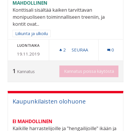
MAHDOLLINEN
Konttisali sisältää kaiken tarvittavan
monipuoliseen toiminnalliseen treeniin, ja
kontit ovat...
Rajaa tulokset aihepiirin mukaan: Liikunta ja ulkoilu
Liikunta ja ulkoilu
LUONTIAIKA
2
2 SEURAAJAA
SEURAA
0
19.11.2019
CONTAINER GYM - KONTTI
1
Kannatus poissa käytöstä
Kannatus
Kaupunkilaisten olohuone
EI MAHDOLLINEN
Kaikille harrastelijoille ja "hengailijoille" ikään ja