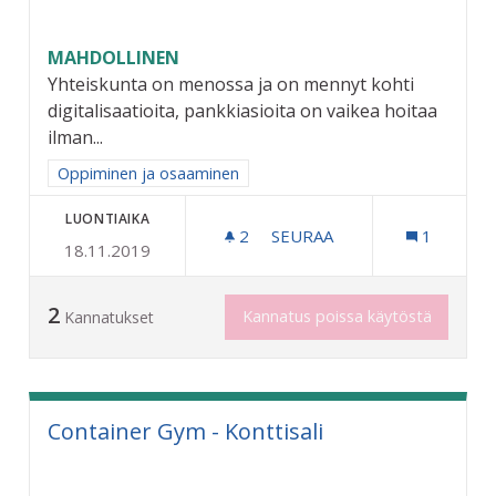
MAHDOLLINEN
Yhteiskunta on menossa ja on mennyt kohti
digitalisaatioita, pankkiasioita on vaikea hoitaa
ilman...
Rajaa tulokset aihepiirin mukaan: Oppiminen ja osaaminen
Oppiminen ja osaaminen
LUONTIAIKA
2
2 SEURAAJAA
SEURAA
1
18.11.2019
NÄKÖVAMMAISTEN TIETOTE
2
Kannatus poissa käytöstä
Kannatukset
Container Gym - Konttisali