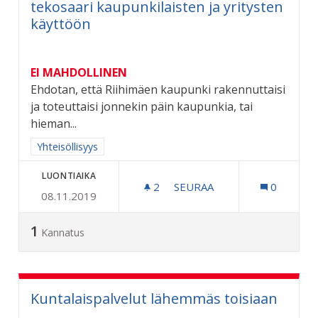
tekosaari kaupunkilaisten ja yritysten
käyttöön
EI MAHDOLLINEN
Ehdotan, että Riihimäen kaupunki rakennuttaisi
ja toteuttaisi jonnekin päin kaupunkia, tai
hieman...
Rajaa tulokset aihepiirin mukaan: Yhteisöllisyys
Yhteisöllisyys
LUONTIAIKA
2
2 SEURAAJAA
SEURAA
0
08.11.2019
RIIHIMÄELLE OMA TEKOJÄ
1
Kannatus
Kuntalaispalvelut lähemmäs toisiaan