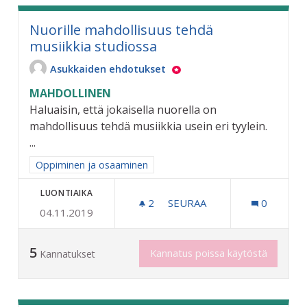
Nuorille mahdollisuus tehdä
musiikkia studiossa
Asukkaiden ehdotukset
MAHDOLLINEN
Haluaisin, että jokaisella nuorella on
mahdollisuus tehdä musiikkia usein eri tyylein.
...
Rajaa tulokset aihepiirin mukaan: Oppiminen ja osaaminen
Oppiminen ja osaaminen
LUONTIAIKA
2
2 SEURAAJAA
SEURAA
0
04.11.2019
NUORILLE MAHDOLLISUUS 
5
Kannatus poissa käytöstä
Kannatukset