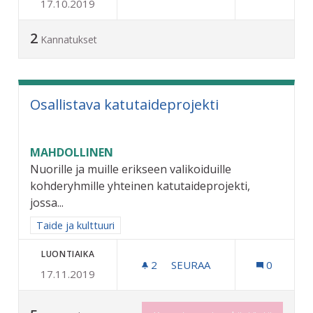
17.10.2019
PERUSTETAAN KAUPUNKII
2
Kannatukset
Osallistava katutaideprojekti
MAHDOLLINEN
Nuorille ja muille erikseen valikoiduille
kohderyhmille yhteinen katutaideprojekti,
jossa...
Rajaa tulokset aihepiirin mukaan: Taide ja kulttuuri
Taide ja kulttuuri
LUONTIAIKA
2
2 SEURAAJAA
SEURAA
0
17.11.2019
OSALLISTAVA KATUTAIDEP