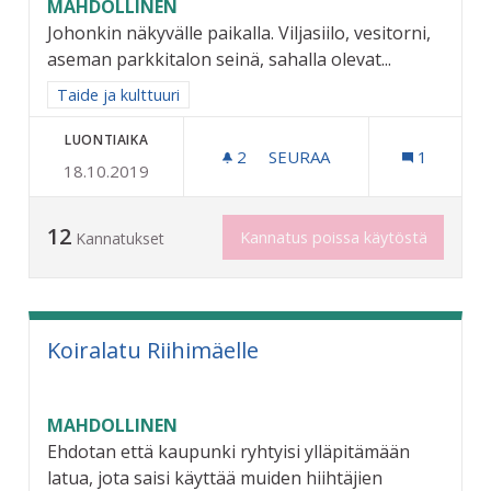
MAHDOLLINEN
Johonkin näkyvälle paikalla. Viljasiilo, vesitorni,
aseman parkkitalon seinä, sahalla olevat...
Rajaa tulokset aihepiirin mukaan: Taide ja kulttuuri
Taide ja kulttuuri
LUONTIAIKA
2
2 SEURAAJAA
SEURAA
1
18.10.2019
RIIHIMÄEN HISTORIASTA T
12
Kannatus poissa käytöstä
Kannatukset
Koiralatu Riihimäelle
MAHDOLLINEN
Ehdotan että kaupunki ryhtyisi ylläpitämään
latua, jota saisi käyttää muiden hiihtäjien