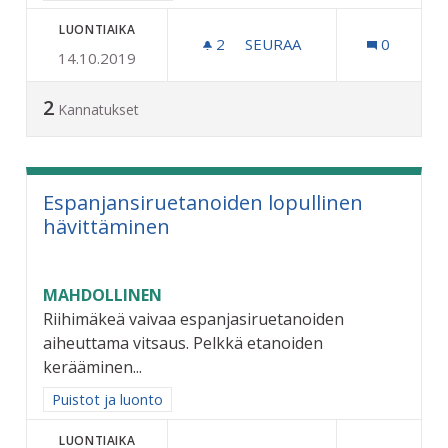
LUONTIAIKA
2
2 SEURAAJAA
SEURAA
0
14.10.2019
KUNNOSTETAAN HIIHTOMA
2
Kannatukset
Espanjansiruetanoiden lopullinen
hävittäminen
MAHDOLLINEN
Riihimäkeä vaivaa espanjasiruetanoiden
aiheuttama vitsaus. Pelkkä etanoiden
kerääminen...
Rajaa tulokset aihepiirin mukaan: Puistot ja luonto
Puistot ja luonto
LUONTIAIKA