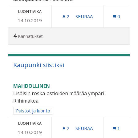
LUONTIAIKA
2
2 SEURAAJAA
SEURAA
0
14.10.2019
KAUPUNGIN MARKKINOINT
4
Kannatukset
Kaupunki siistiksi
MAHDOLLINEN
Lisäisin roska-astioiden määrää ympäri
Riihimäkeä.
Rajaa tulokset aihepiirin mukaan: Puistot ja luonto
Puistot ja luonto
LUONTIAIKA
2
2 SEURAAJAA
SEURAA
1
14.10.2019
KAUPUNKI SIISTIKSI