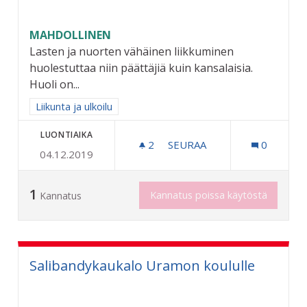
MAHDOLLINEN
Lasten ja nuorten vähäinen liikkuminen
huolestuttaa niin päättäjiä kuin kansalaisia.
Huoli on...
Rajaa tulokset aihepiirin mukaan: Liikunta ja ulkoilu
Liikunta ja ulkoilu
LUONTIAIKA
2
2 SEURAAJAA
SEURAA
0
04.12.2019
RIIHIMÄEN KAUPUNGIN 6
1
Kannatus poissa käytöstä
Kannatus
Salibandykaukalo Uramon koululle