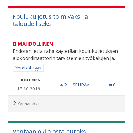
Koulukuljetus toimivaksi ja
taloudelliseksi
EI MAHDOLLINEN
Ehdotan, että raha käytetään koulukuljetuksen
ajokoordinaattorin tarvitsemien työkalujen ja...
Rajaa tulokset aihepiirin mukaan: Yhteisöllisyys
Yhteisöllisyys
LUONTIAIKA
2
2 SEURAAJAA
SEURAA
0
15.10.2019
KOULUKULJETUS TOIMIVAKS
2
Kannatukset
Vantaanjoki ojasta puroksi