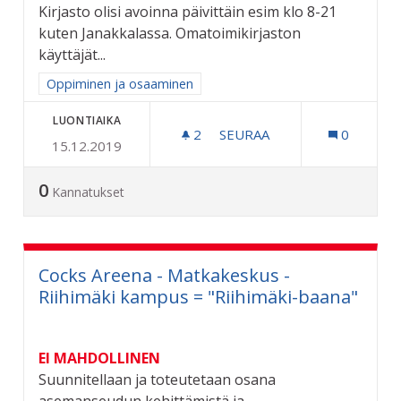
Kirjasto olisi avoinna päivittäin esim klo 8-21
kuten Janakkalassa. Omatoimikirjaston
käyttäjät...
Rajaa tulokset aihepiirin mukaan: Oppiminen ja osaaminen
Oppiminen ja osaaminen
LUONTIAIKA
2
2 SEURAAJAA
SEURAA
0
15.12.2019
OMATOIMIKIRJASTO RIIHI
0
Kannatukset
Cocks Areena - Matkakeskus -
Riihimäki kampus = "Riihimäki-baana"
EI MAHDOLLINEN
Suunnitellaan ja toteutetaan osana