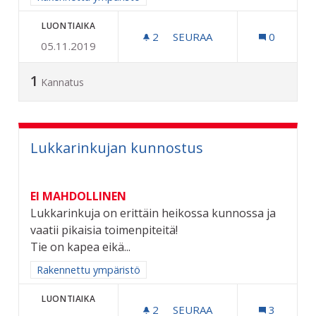
LUONTIAIKA
2
2 SEURAAJAA
SEURAA
0
05.11.2019
ERKYLÄNTIEN SÄÄSTÖKO
1
Kannatus
Lukkarinkujan kunnostus
EI MAHDOLLINEN
Lukkarinkuja on erittäin heikossa kunnossa ja
vaatii pikaisia toimenpiteitä!
Tie on kapea eikä...
Rajaa tulokset aihepiirin mukaan: Rakennettu ympäristö
Rakennettu ympäristö
LUONTIAIKA
2
2 SEURAAJAA
SEURAA
3