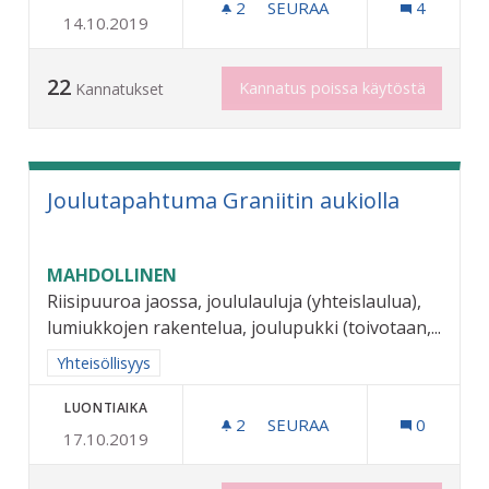
2
2 SEURAAJAA
SEURAA
4
14.10.2019
ESPANJANSIRUETANOIDEN
22
Kannatus poissa käytöstä
Kannatukset
Joulutapahtuma Graniitin aukiolla
MAHDOLLINEN
Riisipuuroa jaossa, joululauluja (yhteislaulua),
lumiukkojen rakentelua, joulupukki (toivotaan,...
Rajaa tulokset aihepiirin mukaan: Yhteisöllisyys
Yhteisöllisyys
LUONTIAIKA
2
2 SEURAAJAA
SEURAA
0
17.10.2019
JOULUTAPAHTUMA GRANII