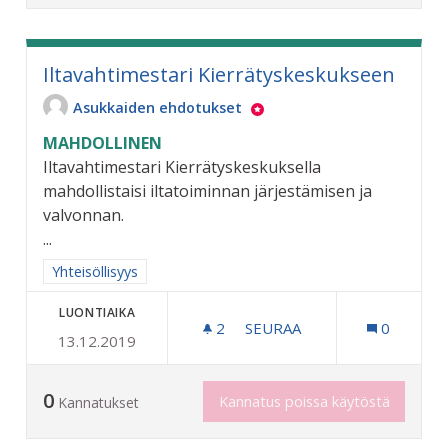
Iltavahtimestari Kierrätyskeskukseen
Asukkaiden ehdotukset
MAHDOLLINEN
Iltavahtimestari Kierrätyskeskuksella
mahdollistaisi iltatoiminnan järjestämisen ja
valvonnan.
...
Rajaa tulokset aihepiirin mukaan: Yhteisöllisyys
Yhteisöllisyys
LUONTIAIKA
2
2 SEURAAJAA
SEURAA
0
13.12.2019
ILTAVAHTIMESTARI KIERR
0
Kannatus poissa käytöstä
Kannatukset