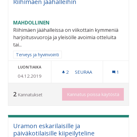
Riihimäen jäähalleihin
MAHDOLLINEN
Riihimäen jäähalleissa on viikottain kymmeniä
harjoitusvuoroja ja yleisölle avoimia otteluita
tai...
Rajaa tulokset aihepiirin mukaan: Terveys ja hyvinvointi
Terveys ja hyvinvointi
LUONTIAIKA
2
2 SEURAAJAA
SEURAA
1
04.12.2019
ASIANMUKAISET ENSIAPUV
2
Kannatus poissa käytöstä
Kannatukset
Uramon eskarilaisille ja
päiväkotilaisille kiipeilyteline