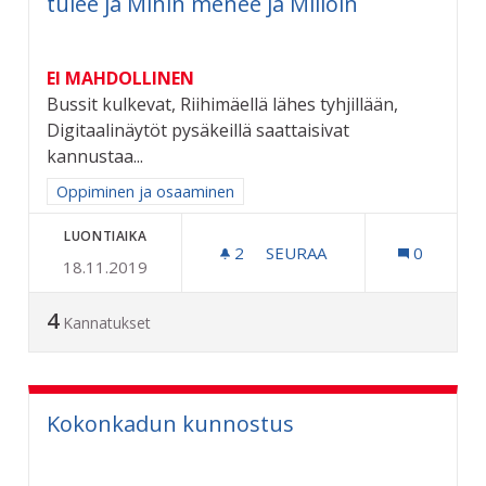
tulee ja Mihin menee ja Milloin
EI MAHDOLLINEN
Bussit kulkevat, Riihimäellä lähes tyhjillään,
Digitaalinäytöt pysäkeillä saattaisivat
kannustaa...
Rajaa tulokset aihepiirin mukaan: Oppiminen ja osaaminen
Oppiminen ja osaaminen
LUONTIAIKA
2
2 SEURAAJAA
SEURAA
0
18.11.2019
DIGITAALI NÄYTÖT BUSSIPY
4
Kannatukset
Kokonkadun kunnostus