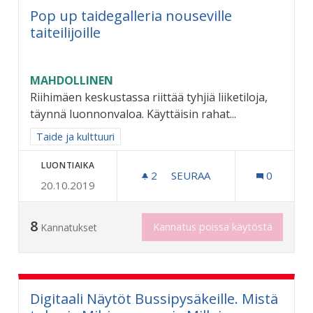
Pop up taidegalleria nouseville
taiteilijoille
MAHDOLLINEN
Riihimäen keskustassa riittää tyhjiä liiketiloja,
täynnä luonnonvaloa. Käyttäisin rahat...
Rajaa tulokset aihepiirin mukaan: Taide ja kulttuuri
Taide ja kulttuuri
LUONTIAIKA
2
2 SEURAAJAA
SEURAA
0
20.10.2019
POP UP TAIDEGALLERIA NO
8
Kannatus poissa käytöstä
Kannatukset
Digitaali Näytöt Bussipysäkeille. Mistä