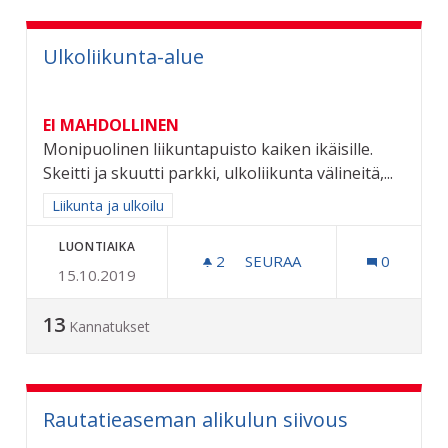
Ulkoliikunta-alue
EI MAHDOLLINEN
Monipuolinen liikuntapuisto kaiken ikäisille.
Skeitti ja skuutti parkki, ulkoliikunta välineitä,...
Rajaa tulokset aihepiirin mukaan: Liikunta ja ulkoilu
Liikunta ja ulkoilu
LUONTIAIKA
2
2 SEURAAJAA
SEURAA
0
15.10.2019
ULKOLIIKUNTA-ALUE
13
Kannatukset
Rautatieaseman alikulun siivous