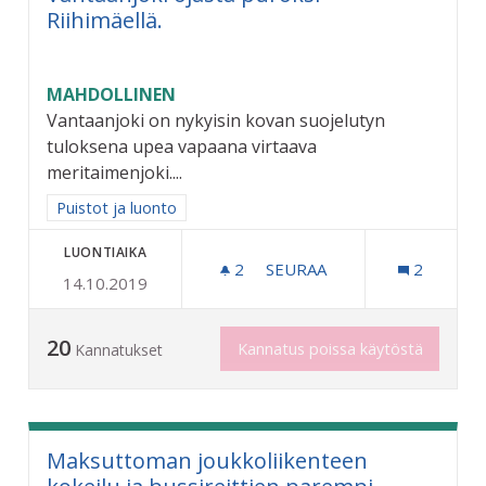
Riihimäellä.
MAHDOLLINEN
Vantaanjoki on nykyisin kovan suojelutyn
tuloksena upea vapaana virtaava
meritaimenjoki....
Rajaa tulokset aihepiirin mukaan: Puistot ja luonto
Puistot ja luonto
LUONTIAIKA
2
2 SEURAAJAA
SEURAA
2
14.10.2019
VANTAANJOKI OJASTA PURO
20
Kannatus poissa käytöstä
Kannatukset
Maksuttoman joukkoliikenteen