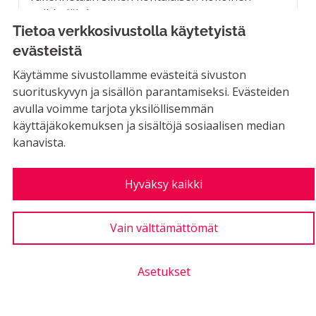
suihkulähde....
Tietoa verkkosivustolla käytetyistä
Rajaa tulokset aihepiirin mukaan: Yhteisöllisyys
Yhteisöllisyys
evästeistä
LUONTIAIKA
Käytämme sivustollamme evästeitä sivuston
2
2 SEURAAJAA
SEURAA
0
17.10.2019
SUIHKULÄHDE ASEMAUKIO
suorituskyvyn ja sisällön parantamiseksi. Evästeiden
avulla voimme tarjota yksilöllisemmän
1
Kannatus
käyttäjäkokemuksen ja sisältöjä sosiaalisen median
kanavista.
Hyväksy kaikki
Opasteet ja reitit ulkoilualueille
Vain välttämättömät
MAHDOLLINEN
Kartoitetaan ulkoilualueiden ja asuinalueiden
väliset reitit ja polut. Tehdään selkeät reitit,...
Asetukset
Rajaa tulokset aihepiirin mukaan: Liikunta ja ulkoilu
Liikunta ja ulkoilu