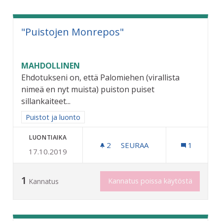
"Puistojen Monrepos"
MAHDOLLINEN
Ehdotukseni on, että Palomiehen (virallista
nimeä en nyt muista) puiston puiset
sillankaiteet...
Rajaa tulokset aihepiirin mukaan: Puistot ja luonto
Puistot ja luonto
LUONTIAIKA
2
2 SEURAAJAA
SEURAA
1
17.10.2019
"PUISTOJEN MONREPOS"
1
Kannatus poissa käytöstä
Kannatus