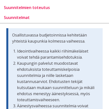
Suunnitelmien toteutus
Suunnitelmat
Osallistuvassa budjetoinnissa kehitetään
yhteistä kaupunkia kolmessa vaiheessa.
Ideointivaiheessa kaikki riihimäkeläiset
voivat tehdä parantamisehdotuksia.
Kaupungin palvelut muodostavat
ehdotuksista toteuttamiskelpoisia
suunnitelmia ja niille lasketaan
kustannusarviot. Ehdotusten tekijät
kutsutaan mukaan suunnitteluun ja mikäli
ehdotus menestyy äänestyksessä, myös
toteuttamisvaiheeseen.
Äänestysvaiheessa suunnitelmia voivat