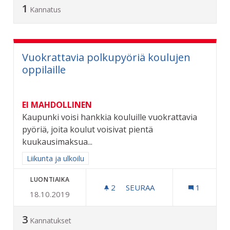
1
Kannatus
Vuokrattavia polkupyöriä koulujen
oppilaille
EI MAHDOLLINEN
Kaupunki voisi hankkia kouluille vuokrattavia
pyöriä, joita koulut voisivat pientä
kuukausimaksua...
Rajaa tulokset aihepiirin mukaan: Liikunta ja ulkoilu
Liikunta ja ulkoilu
LUONTIAIKA
2
2 SEURAAJAA
SEURAA
1
18.10.2019
VUOKRATTAVIA POLKUPYÖR
3
Kannatukset