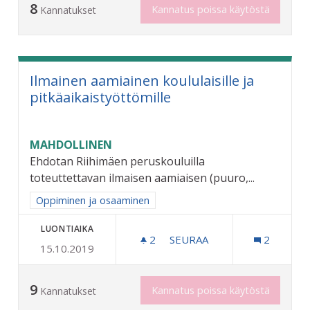
8
Kannatus poissa käytöstä
Kannatukset
Ilmainen aamiainen koululaisille ja
pitkäaikaistyöttömille
MAHDOLLINEN
Ehdotan Riihimäen peruskouluilla
toteuttettavan ilmaisen aamiaisen (puuro,...
Rajaa tulokset aihepiirin mukaan: Oppiminen ja osaaminen
Oppiminen ja osaaminen
LUONTIAIKA
2
2 SEURAAJAA
SEURAA
2
15.10.2019
ILMAINEN AAMIAINEN KOUL
9
Kannatus poissa käytöstä
Kannatukset