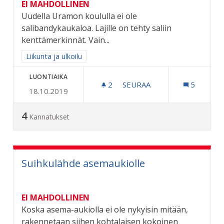
EI MAHDOLLINEN
Uudella Uramon koululla ei ole
salibandykaukaloa. Lajille on tehty saliin
kenttämerkinnät. Vain...
Rajaa tulokset aihepiirin mukaan: Liikunta ja ulkoilu
Liikunta ja ulkoilu
LUONTIAIKA
2
2 SEURAAJAA
SEURAA
5
18.10.2019
SALIBANDYKAUKALO URA
4
Kannatukset
Suihkulähde asemaukiolle
EI MAHDOLLINEN
Koska asema-aukiolla ei ole nykyisin mitään,
rakennetaan siihen kohtalaisen kokoinen