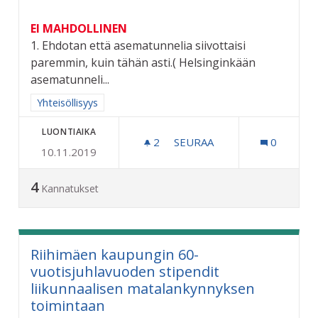
EI MAHDOLLINEN
1. Ehdotan että asematunnelia siivottaisi
paremmin, kuin tähän asti.( Helsinginkään
asematunneli...
Rajaa tulokset aihepiirin mukaan: Yhteisöllisyys
Yhteisöllisyys
LUONTIAIKA
2
2 SEURAAJAA
SEURAA
0
10.11.2019
RAUTATIEASEMAN ALIKULU
4
Kannatukset
Riihimäen kaupungin 60-
vuotisjuhlavuoden stipendit
liikunnaalisen matalankynnyksen
toimintaan