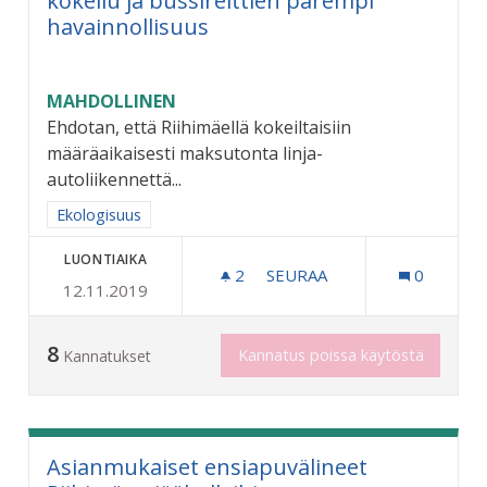
kokeilu ja bussireittien parempi
havainnollisuus
MAHDOLLINEN
Ehdotan, että Riihimäellä kokeiltaisiin
määräaikaisesti maksutonta linja-
autoliikennettä...
Rajaa tulokset aihepiirin mukaan: Ekologisuus
Ekologisuus
LUONTIAIKA
2
2 SEURAAJAA
SEURAA
0
12.11.2019
MAKSUTTOMAN JOUKKOLIIK
8
Kannatus poissa käytöstä
Kannatukset
Asianmukaiset ensiapuvälineet