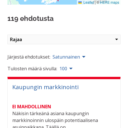
Leaflet
|
©
HERE maps
119 ehdotusta
Rajaa
Järjestä ehdotukset:
Satunnainen
Tulosten määrä sivulla:
100
Kaupungin markkinointi
EI MAHDOLLINEN
Näkisin tärkeänä asiana kaupungin
markkinoinnin ulospäin potentiaalisena
asuinpaikkana. Täällä on...