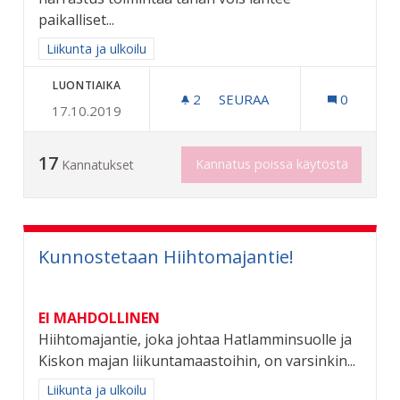
paikalliset...
Rajaa tulokset aihepiirin mukaan: Liikunta ja ulkoilu
Liikunta ja ulkoilu
LUONTIAIKA
2
2 SEURAAJAA
SEURAA
0
17.10.2019
HARRASTUKSET KUNNIAA
17
Kannatus poissa käytöstä
Kannatukset
Kunnostetaan Hiihtomajantie!
EI MAHDOLLINEN
Hiihtomajantie, joka johtaa Hatlamminsuolle ja
Kiskon majan liikuntamaastoihin, on varsinkin...
Rajaa tulokset aihepiirin mukaan: Liikunta ja ulkoilu
Liikunta ja ulkoilu