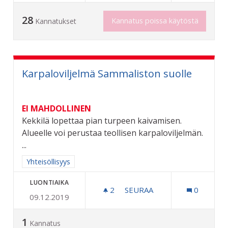
28
Kannatus poissa käytöstä
Kannatukset
Karpaloviljelmä Sammaliston suolle
EI MAHDOLLINEN
Kekkilä lopettaa pian turpeen kaivamisen.
Alueelle voi perustaa teollisen karpaloviljelmän.
...
Rajaa tulokset aihepiirin mukaan: Yhteisöllisyys
Yhteisöllisyys
LUONTIAIKA
2
2 SEURAAJAA
SEURAA
0
09.12.2019
KARPALOVILJELMÄ SAMMA
1
Kannatus