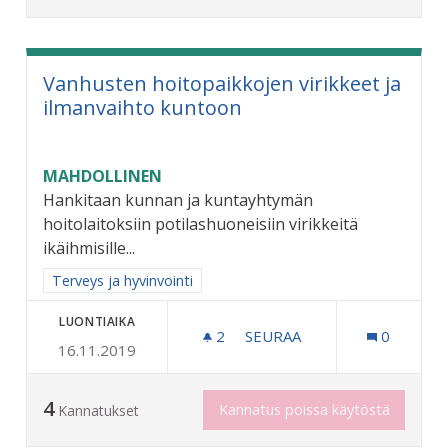
Vanhusten hoitopaikkojen virikkeet ja
ilmanvaihto kuntoon
MAHDOLLINEN
Hankitaan kunnan ja kuntayhtymän
hoitolaitoksiin potilashuoneisiin virikkeitä
ikäihmisille...
Rajaa tulokset aihepiirin mukaan: Terveys ja hyvinvointi
Terveys ja hyvinvointi
LUONTIAIKA
2
2 SEURAAJAA
SEURAA
0
16.11.2019
VANHUSTEN HOITOPAIKKO
4
Kannatus poissa käytöstä
Kannatukset