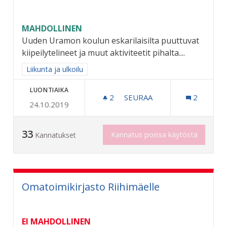
MAHDOLLINEN
Uuden Uramon koulun eskarilaisilta puuttuvat
kiipeilytelineet ja muut aktiviteetit pihalta....
Rajaa tulokset aihepiirin mukaan: Liikunta ja ulkoilu
Liikunta ja ulkoilu
LUONTIAIKA
2
2 SEURAAJAA
SEURAA
2
24.10.2019
URAMON ESKARILAISILLE JA
33
Kannatus poissa käytöstä
Kannatukset
Omatoimikirjasto Riihimäelle
EI MAHDOLLINEN