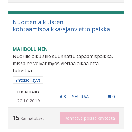
Nuorten aikuisten
kohtaamispaikka/ajanvietto paikka
MAHDOLLINEN
Nuorille aikuisille suunnattu tapaamispaikka,
missä he voivat myös viettää aikaa että
tutustua...
Rajaa tulokset aihepiirin mukaan: Yhteisöllisyys
Yhteisöllisyys
LUONTIAIKA
3
3 SEURAAJAA
SEURAA
0
22.10.2019
NUORTEN AIKUISTEN KOHT
15
Kannatus poissa käytöstä
Kannatukset