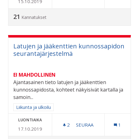
15.10.2019
LUKKARINKUJAN KUNNOS
21
Kannatukset
Latujen ja jääkenttien kunnossapidon
seurantajärjestelmä
EI MAHDOLLINEN
Ajantasainen tieto latujen ja jääkenttien
kunnossapidosta, kohteet näkyisivät kartalla ja
samoin...
Rajaa tulokset aihepiirin mukaan: Liikunta ja ulkoilu
Liikunta ja ulkoilu
LUONTIAIKA
2
2 SEURAAJAA
SEURAA
1
17.10.2019
LATUJEN JA JÄÄKENTTIEN