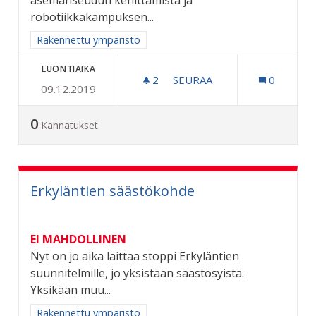
asemanseudun kehittämistä ja
robotiikkakampuksen...
Rajaa tulokset aihepiirin mukaan: Rakennettu ympäristö
Rakennettu ympäristö
LUONTIAIKA
2
2 SEURAAJAA
SEURAA
0
09.12.2019
COCKS AREENA - MATKAKES
0
Kannatukset
Erkyläntien säästökohde
EI MAHDOLLINEN
Nyt on jo aika laittaa stoppi Erkyläntien
suunnitelmille, jo yksistään säästösyistä.
Yksikään muu...
Rajaa tulokset aihepiirin mukaan: Rakennettu ympäristö
Rakennettu ympäristö