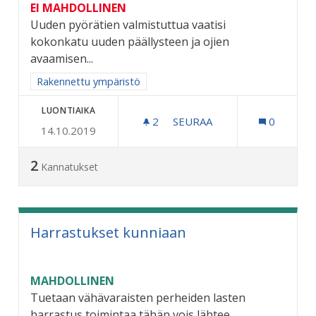
EI MAHDOLLINEN
Uuden pyörätien valmistuttua vaatisi
kokonkatu uuden päällysteen ja ojien
avaamisen...
Rajaa tulokset aihepiirin mukaan: Rakennettu ympäristö
Rakennettu ympäristö
LUONTIAIKA
2
2 SEURAAJAA
SEURAA
0
14.10.2019
KOKONKADUN KUNNOSTU
2
Kannatukset
Harrastukset kunniaan
MAHDOLLINEN
Tuetaan vähävaraisten perheiden lasten
harrastus toimintaa tähän vois lähtee