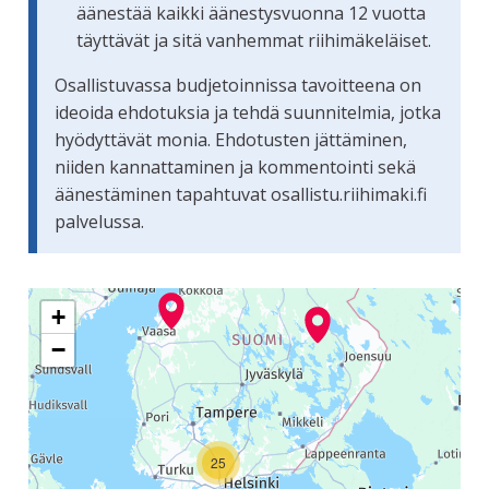
äänestää kaikki äänestysvuonna 12 vuotta
täyttävät ja sitä vanhemmat riihimäkeläiset.
Osallistuvassa budjetoinnissa tavoitteena on
ideoida ehdotuksia ja tehdä suunnitelmia, jotka
hyödyttävät monia. Ehdotusten jättäminen,
niiden kannattaminen ja kommentointi sekä
äänestäminen tapahtuvat osallistu.riihimaki.fi
palvelussa.
Seuraavassa elementissä on kartta, joka esittää tämän siv
+
−
25